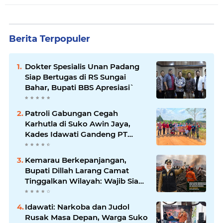
Berita Terpopuler
Dokter Spesialis Unan Padang
Siap Bertugas di RS Sungai
Bahar, Bupati BBS Apresiasi`
Patroli Gabungan Cegah
Karhutla di Suko Awin Jaya,
Kades Idawati Gandeng PT
BBB-S, TNI dan BPD
Kemarau Berkepanjangan,
Bupati Dillah Larang Camat
Tinggalkan Wilayah: Wajib Siaga
Hadapi Karhutla dan Kebakaran
Permukiman
Idawati: Narkoba dan Judol
Rusak Masa Depan, Warga Suko