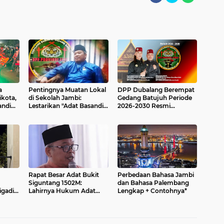
a
Pentingnya Muatan Lokal
DPP Dubalang Berempat
kota,
di Sekolah Jambi:
Gedang Batujuh Periode
andim
Lestarikan "Adat Basandi
2026-2030 Resmi
Syarak, Syarak Basandi
Dikukuhkan di Hari Adat
Kitabullah"
Basendi Syarak ke- 524
kat
Rapat Besar Adat Bukit
Perbedaan Bahasa Jambi
Siguntang 1502M:
dan Bahasa Palembang
igadir
Lahirnya Hukum Adat
Lengkap + Contohnya*
Basendi Syarak di Jambi