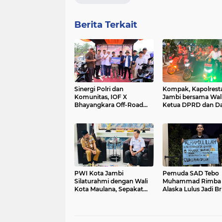
Berita Terkait
Sinergi Polri dan
Kompak, Kapolrest
Komunitas, IOF X
Jambi bersama Wali
Bhayangkara Off-Road
Ketua DPRD dan D
Challenge 2026 Sukses
0415 Jambi Patroli
Digelar di Muaro Jambi
Gabungan Pastikan
Keamanan Masyara
PWI Kota Jambi
Pemuda SAD Tebo
Silaturahmi dengan Wali
Muhammad Rimba
Kota Maulana, Sepakat
Alaska Lulus Jadi Br
Perkuat Sinergi Pers dan
Polri 2026
Pemkot