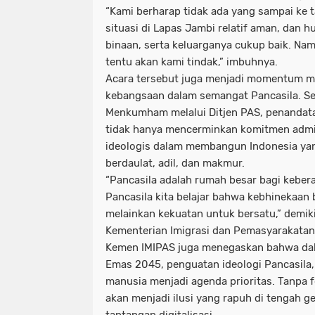
“Kami berharap tidak ada yang sampai ke ta
situasi di Lapas Jambi relatif aman, dan 
binaan, serta keluarganya cukup baik. Nam
tentu akan kami tindak,” imbuhnya.
Acara tersebut juga menjadi momentum me
kebangsaan dalam semangat Pancasila. Se
Menkumham melalui Ditjen PAS, penandatan
tidak hanya mencerminkan komitmen admini
ideologis dalam membangun Indonesia yan
berdaulat, adil, dan makmur.
“Pancasila adalah rumah besar bagi kebe
Pancasila kita belajar bahwa kebhinekaan 
melainkan kekuatan untuk bersatu,” demik
Kementerian Imigrasi dan Pemasyarakatan
Kemen IMIPAS juga menegaskan bahwa da
Emas 2045, penguatan ideologi Pancasila,
manusia menjadi agenda prioritas. Tanpa f
akan menjadi ilusi yang rapuh di tengah g
tantangan digitalisasi.