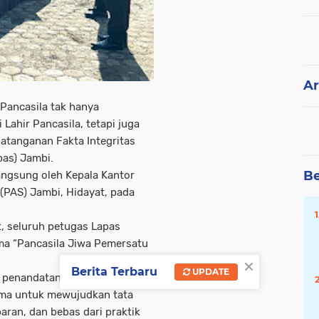
Ar
Pancasila tak hanya
Lahir Pancasila, tetapi juga
atanganan Fakta Integritas
pas) Jambi.
Be
ngsung oleh Kepala Kantor
 (PAS) Jambi, Hidayat, pada
 seluruh petugas Lapas
a “Pancasila Jiwa Pemersatu
×
Berita Terbaru
UPDATE
an penandatanganan Fakta
ama untuk mewujudkan tata
aran, dan bebas dari praktik