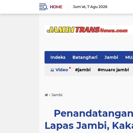
HOME
Jum'at
7 Agu 2026
Indeks
Batanghari
Jambi
MU
Video
jambi
muaro jambi
›
Jambi
Penandatangana
Lapas Jambi, Kak