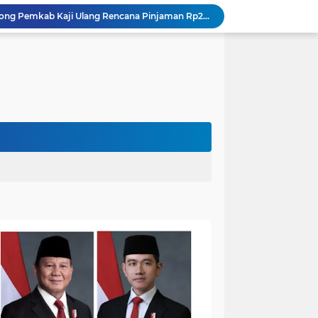
DPRD Muaro Jambi Dorong Pemkab Kaji Ulang Rencana Pinjaman Rp200 Miliar`
Kapolres Muaro Jambi Dorong Penyelesaian Permasalahan PT SATU Melalui Dialog dan Kepastian Hukum
Warga Panca Bakti Lega, Cincin Nyangkut di Jari Berhasil Dilepas Damkar Sungai Bahar`
Viral,Buaya Muncul di Sungai Batanghari Pulau Kayu Aro, Sekdes: Lokasi di RT 07`
26 Menit Tuntas! Damkar Sungai Bahar Evakuasi Ular di Halaman Rumah Warga
Polres Muaro Jambi Raih Penghargaan Kapolri pada Rakernis Bidang Keuangan Polda Jambi
Patroli Gabungan Cegah Karhutla di Suko Awin Jaya, Kades Idawati Gandeng PT BBB-S, TNI dan BPD
Bupati Fadhil Arief Serahkan Rumah Layak Huni BAZNAS di Simpang Terusan`
Bikin Resah: Petugas Damkar Sungai Bahar Amankan Sarang Tawon di Pemukiman Warga
Dokter Spesialis Unand Padang Siap Bertugas di RS Sungai Bahar, Bupati BBS Apresiasi`