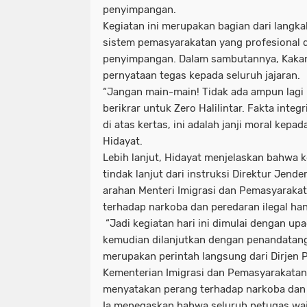
penyimpangan.
Kegiatan ini merupakan bagian dari langk
sistem pemasyarakatan yang profesional d
penyimpangan. Dalam sambutannya, Kaka
pernyataan tegas kepada seluruh jajaran.
“Jangan main-main! Tidak ada ampun lagi
berikrar untuk Zero Halilintar. Fakta inte
di atas kertas, ini adalah janji moral kepa
Hidayat.
Lebih lanjut, Hidayat menjelaskan bahwa k
tindak lanjut dari instruksi Direktur Jend
arahan Menteri Imigrasi dan Pemasyarakat
terhadap narkoba dan peredaran ilegal ha
“Jadi kegiatan hari ini dimulai dengan upa
kemudian dilanjutkan dengan penandatang
merupakan perintah langsung dari Dirjen P
Kementerian Imigrasi dan Pemasyarakatan
menyatakan perang terhadap narkoba dan 
Ia menegaskan bahwa seluruh petugas w