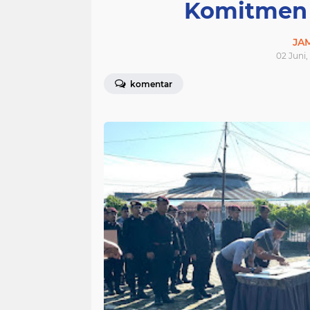
Komitmen “
JA
02 Juni,
komentar