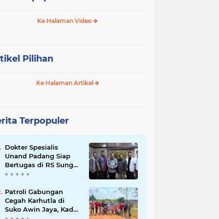
Ke Halaman Video
tikel Pilihan
Ke Halaman Artikel
rita Terpopuler
Dokter Spesialis
Unand Padang Siap
Bertugas di RS Sungai
Bahar, Bupati BBS
Apresiasi`
Patroli Gabungan
Cegah Karhutla di
Suko Awin Jaya, Kades
Idawati Gandeng PT