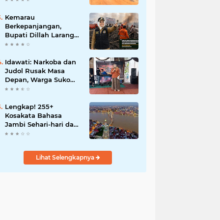
BBB-S, TNI dan BPD
Kemarau
Berkepanjangan,
Bupati Dillah Larang
Camat Tinggalkan
Wilayah: Wajib Siaga
Hadapi Karhutla dan
Idawati: Narkoba dan
Kebakaran
Judol Rusak Masa
Permukiman
Depan, Warga Suko
Awin Jaya Diminta
Waspada
Lengkap! 255+
Kosakata Bahasa
Jambi Sehari-hari dan
Artinya
Lihat Selengkapnya