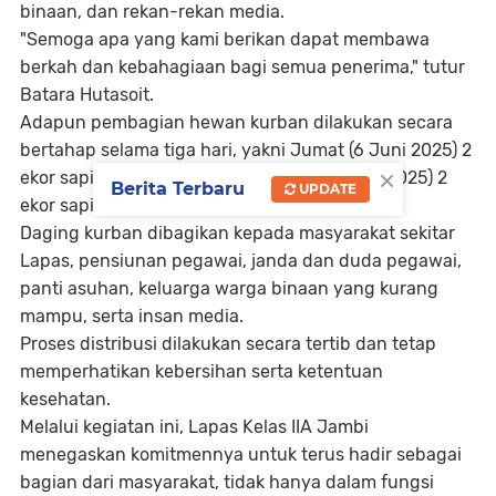
binaan, dan rekan-rekan media.
"Semoga apa yang kami berikan dapat membawa
berkah dan kebahagiaan bagi semua penerima," tutur
Batara Hutasoit.
Adapun pembagian hewan kurban dilakukan secara
bertahap selama tiga hari, yakni Jumat (6 Juni 2025) 2
×
ekor sapi dan 3 ekor kambing, Sabtu (7 Juni 2025) 2
Berita Terbaru
UPDATE
ekor sapi,Minggu (8 Juni 2025) 5 ekor sapi.
Daging kurban dibagikan kepada masyarakat sekitar
Lapas, pensiunan pegawai, janda dan duda pegawai,
panti asuhan, keluarga warga binaan yang kurang
mampu, serta insan media.
Proses distribusi dilakukan secara tertib dan tetap
memperhatikan kebersihan serta ketentuan
kesehatan.
Melalui kegiatan ini, Lapas Kelas IIA Jambi
menegaskan komitmennya untuk terus hadir sebagai
bagian dari masyarakat, tidak hanya dalam fungsi