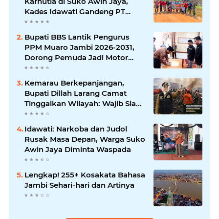
Karhutla di Suko Awin Jaya,
Kades Idawati Gandeng PT
BBB-S, TNI dan BPD
Bupati BBS Lantik Pengurus
PPM Muaro Jambi 2026-2031,
Dorong Pemuda Jadi Motor
Perubahan
Kemarau Berkepanjangan,
Bupati Dillah Larang Camat
Tinggalkan Wilayah: Wajib Siaga
Hadapi Karhutla dan Kebakaran
Permukiman
Idawati: Narkoba dan Judol
Rusak Masa Depan, Warga Suko
Awin Jaya Diminta Waspada
Lengkap! 255+ Kosakata Bahasa
Jambi Sehari-hari dan Artinya