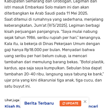
Kabupaten Semarang dan Grobogan, Legiman dan
istri masuk Embarkasi Solo malam ini dan akan
diterbangkan ke Arab Saudi pada 11 Mei 2025.
Saat ditemui di rumahnya yang sederhana, menjelang
keberangkatan, Jum'at (9/5/2025), Legiman berbagi
kisah perjuangan panjangnya. “Saya mulai nabung
sejak tahun 1986, seribu rupiah per hari,” kenangnya.
Kala itu, ia bekerja di Dinas Pekerjaan Umum dengan
gaji hanya Rp18.000 per bulan. Menyadari bahwa
uang seribu per hari belum cukup, ia mencari
tambahan dari memulung barang bekas. “Botol plastik,
kardus, apa saja saya kumpulkan. Sebulan bisa dapat
tambahan 20-40 ribu, langsung saya tabung ke bank,”
ujar pria yang kini dikaruniai tiga anak, tiga cucu, dan
satu buyut ini.
×
Lihat juga
Berita Terbaru
UPDATE
Kisah Rusman yang Rela Berjalan 117 KM, Mencari