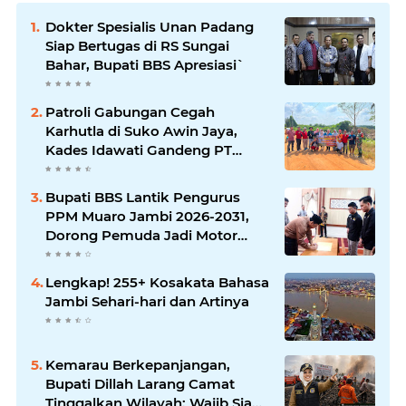
Dokter Spesialis Unan Padang
Siap Bertugas di RS Sungai
Bahar, Bupati BBS Apresiasi`
Patroli Gabungan Cegah
Karhutla di Suko Awin Jaya,
Kades Idawati Gandeng PT
BBB-S, TNI dan BPD
Bupati BBS Lantik Pengurus
PPM Muaro Jambi 2026-2031,
Dorong Pemuda Jadi Motor
Perubahan
Lengkap! 255+ Kosakata Bahasa
Jambi Sehari-hari dan Artinya
Kemarau Berkepanjangan,
Bupati Dillah Larang Camat
Tinggalkan Wilayah: Wajib Siaga