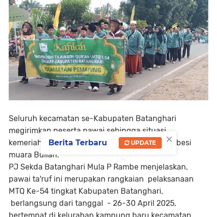
Seluruh kecamatan se-Kabupaten Batanghari
megirimkan peserta pawai sehingga situasi
×
kemeriahan tampak memadati jalan lintas Tembesi
Berita Terbaru
UPDATE
muara Bulian.
PJ Sekda Batanghari Mula P Rambe menjelaskan,
pawai ta'ruf ini merupakan rangkaian pelaksanaan
MTQ Ke-54 tingkat Kabupaten Batanghari,
berlangsung dari tanggal - 26-30 April 2025,
bertempat di kelurahan kampung baru kecamatan