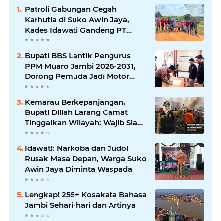
Patroli Gabungan Cegah
Karhutla di Suko Awin Jaya,
Kades Idawati Gandeng PT
BBB-S, TNI dan BPD
Bupati BBS Lantik Pengurus
PPM Muaro Jambi 2026-2031,
Dorong Pemuda Jadi Motor
Perubahan
Kemarau Berkepanjangan,
Bupati Dillah Larang Camat
Tinggalkan Wilayah: Wajib Siaga
Hadapi Karhutla dan Kebakaran
Permukiman
Idawati: Narkoba dan Judol
Rusak Masa Depan, Warga Suko
Awin Jaya Diminta Waspada
Lengkap! 255+ Kosakata Bahasa
Jambi Sehari-hari dan Artinya