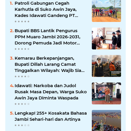
Patroli Gabungan Cegah
Karhutla di Suko Awin Jaya,
Kades Idawati Gandeng PT
BBB-S, TNI dan BPD
Bupati BBS Lantik Pengurus
PPM Muaro Jambi 2026-2031,
Dorong Pemuda Jadi Motor
Perubahan
Kemarau Berkepanjangan,
Bupati Dillah Larang Camat
Tinggalkan Wilayah: Wajib Siaga
Hadapi Karhutla dan Kebakaran
Permukiman
Idawati: Narkoba dan Judol
Rusak Masa Depan, Warga Suko
Awin Jaya Diminta Waspada
Lengkap! 255+ Kosakata Bahasa
Jambi Sehari-hari dan Artinya