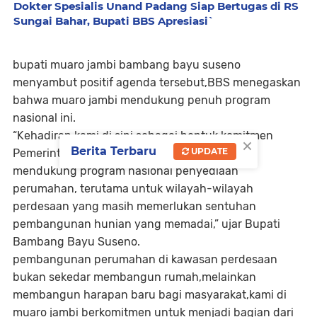
Dokter Spesialis Unand Padang Siap Bertugas di RS
Sungai Bahar, Bupati BBS Apresiasi`
bupati muaro jambi bambang bayu suseno
menyambut positif agenda tersebut,BBS menegaskan
bahwa muaro jambi mendukung penuh program
nasional ini.
“Kehadiran kami di sini sebagai bentuk komitmen
×
Berita Terbaru
UPDATE
Pemerintah Kabupaten muaro jambi dalam
mendukung program nasional penyediaan
perumahan, terutama untuk wilayah-wilayah
perdesaan yang masih memerlukan sentuhan
pembangunan hunian yang memadai,” ujar Bupati
Bambang Bayu Suseno.
pembangunan perumahan di kawasan perdesaan
bukan sekedar membangun rumah,melainkan
membangun harapan baru bagi masyarakat,kami di
muaro jambi berkomitmen untuk menjadi bagian dari