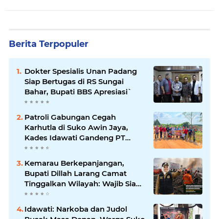
Berita Terpopuler
Dokter Spesialis Unan Padang
Siap Bertugas di RS Sungai
Bahar, Bupati BBS Apresiasi`
Patroli Gabungan Cegah
Karhutla di Suko Awin Jaya,
Kades Idawati Gandeng PT
BBB-S, TNI dan BPD
Kemarau Berkepanjangan,
Bupati Dillah Larang Camat
Tinggalkan Wilayah: Wajib Siaga
Hadapi Karhutla dan Kebakaran
Permukiman
Idawati: Narkoba dan Judol