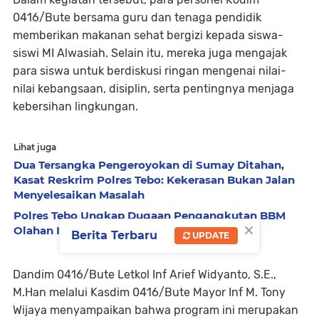
0416/Bute bersama guru dan tenaga pendidik
memberikan makanan sehat bergizi kepada siswa-
siswi MI Alwasiah. Selain itu, mereka juga mengajak
para siswa untuk berdiskusi ringan mengenai nilai-
nilai kebangsaan, disiplin, serta pentingnya menjaga
kebersihan lingkungan.
Lihat juga
Dua Tersangka Pengeroyokan di Sumay Ditahan,
Kasat Reskrim Polres Tebo: Kekerasan Bukan Jalan
Menyelesaikan Masalah
Polres Tebo Ungkap Dugaan Pengangkutan BBM
×
Olahan Ilegal, Empat Orang Diamankan
Berita Terbaru
UPDATE
Dandim 0416/Bute Letkol Inf Arief Widyanto, S.E.,
M.Han melalui Kasdim 0416/Bute Mayor Inf M. Tony
Wijaya menyampaikan bahwa program ini merupakan