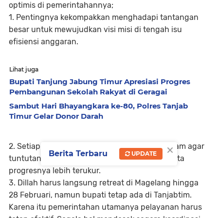
optimis di pemerintahannya;
1. Pentingnya kekompakkan menghadapi tantangan
besar untuk mewujudkan visi misi di tengah isu
efisiensi anggaran.
Lihat juga
Bupati Tanjung Jabung Timur Apresiasi Progres
Pembangunan Sekolah Rakyat di Geragai
Sambut Hari Bhayangkara ke-80, Polres Tanjab
Timur Gelar Donor Darah
×
2. Setiap kepala OPD segera konsolidasi program agar
Berita Terbaru
UPDATE
tuntutan mempercepat terwujudnya visi Merata
progresnya lebih terukur.
3. Dillah harus langsung retreat di Magelang hingga
28 Februari, namun bupati tetap ada di Tanjabtim.
Karena itu pemerintahan utamanya pelayanan harus