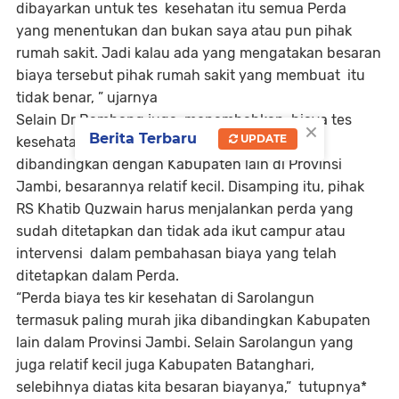
dibayarkan untuk tes kesehatan itu semua Perda
yang menentukan dan bukan saya atau pun pihak
rumah sakit. Jadi kalau ada yang mengatakan besaran
biaya tersebut pihak rumah sakit yang membuat itu
tidak benar, ” ujarnya
Selain Dr Bambang juga menambahkan, biaya tes
×
Berita Terbaru
UPDATE
kesehatan di Kabupaten Sarolangun ini jika
dibandingkan dengan Kabupaten lain di Provinsi
Jambi, besarannya relatif kecil. Disamping itu, pihak
RS Khatib Quzwain harus menjalankan perda yang
sudah ditetapkan dan tidak ada ikut campur atau
intervensi dalam pembahasan biaya yang telah
ditetapkan dalam Perda.
“Perda biaya tes kir kesehatan di Sarolangun
termasuk paling murah jika dibandingkan Kabupaten
lain dalam Provinsi Jambi. Selain Sarolangun yang
juga relatif kecil juga Kabupaten Batanghari,
selebihnya diatas kita besaran biayanya,” tutupnya*