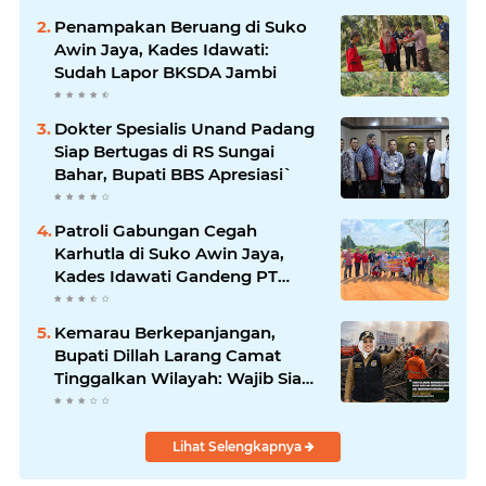
Penampakan Beruang di Suko
Awin Jaya, Kades Idawati:
Sudah Lapor BKSDA Jambi
Dokter Spesialis Unand Padang
Siap Bertugas di RS Sungai
Bahar, Bupati BBS Apresiasi`
Patroli Gabungan Cegah
Karhutla di Suko Awin Jaya,
Kades Idawati Gandeng PT
BBB-S, TNI dan BPD
Kemarau Berkepanjangan,
Bupati Dillah Larang Camat
Tinggalkan Wilayah: Wajib Siaga
Hadapi Karhutla dan Kebakaran
Permukiman
Lihat Selengkapnya