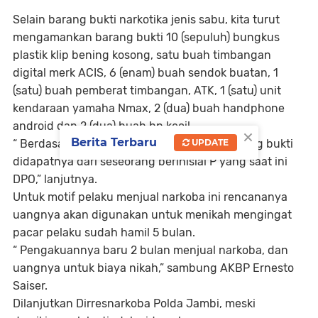
Selain barang bukti narkotika jenis sabu, kita turut
mengamankan barang bukti 10 (sepuluh) bungkus
plastik klip bening kosong, satu buah timbangan
digital merk ACIS, 6 (enam) buah sendok buatan, 1
(satu) buah pemberat timbangan, ATK, 1 (satu) unit
kendaraan yamaha Nmax, 2 (dua) buah handphone
android dan 2 (dua) buah hp kecil.
×
Berita Terbaru
“ Berdasarkan pengakuan pelaku RU ini batang bukti
UPDATE
didapatnya dari seseorang berinisial P yang saat ini
DPO,” lanjutnya.
Untuk motif pelaku menjual narkoba ini rencananya
uangnya akan digunakan untuk menikah mengingat
pacar pelaku sudah hamil 5 bulan.
“ Pengakuannya baru 2 bulan menjual narkoba, dan
uangnya untuk biaya nikah,” sambung AKBP Ernesto
Saiser.
Dilanjutkan Dirresnarkoba Polda Jambi, meski