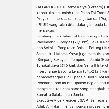
JAKARTA
– PT Hutama Karya (Persero) (H
konstruksi sejumlah ruas Jalan Tol Trans 
Proyek ini merupakan kelanjutan dari Perj
(PPJT) yang telah ditandatangani pada t
mencakup
pembangunan Jalan Tol Palembang – Betun
Palembang – Rengas (21,5 km), Seksi II Re
dan Seksi III Pangkalan Balai – Betung (14,
Selain itu, Hutama Karya juga memulai kon
(Simpang Sekayu) – Tempino – Jambi (Bete
Tungkal Jaya (31,6 km), dan Seksi II Inter
Interchange Bayung Lencir (54,32 km) yan
penandatangan PPJT pada 3 Juni 2024 la
Pembangunan ini merupakan bagian dari 
menyelesaikan backbone yang menghubung
Sumatra Selatan dan Jambi.
Executive Vice President (EVP) Sekretari
Adjib Al Hakim menyampaikan proses kons