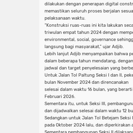
dilakukan dengan penerapan digital cons
memastikan seluruh proses berjalan sesua
pelaksanaan waktu.
“Konstruksi ruas-ruas ini kita lakukan se
triwulan empat tahun 2024 dengan memp
environmental, social, governance sehing
langsung bagi masyarakat,” ujar Adjib.
Lebih lanjut Adjib menyampaikan bahwa 
dalam beberapa tahun mendatang, dengan
jadwal dan target penyelesaian yang berb
Untuk Jalan Tol Paltung Seksi I dan II, pe
bulan November 2024 dan direncanakan
selesai dalam waktu 16 bulan, yang berart
Februari 2026.
Sementara itu, untuk Seksi III, pembangu
dan dijadwalkan selesai dalam waktu 12 b
Sedangkan untuk Jalan Tol Betejam Seksi I
pada Oktober 2024 lalu, dan diperkirakan 
Sementara pembangunan Seksi II dilaksana