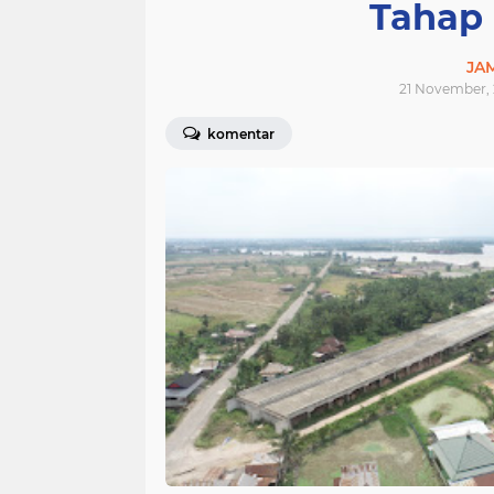
Tahap 
JA
21 November, 
komentar