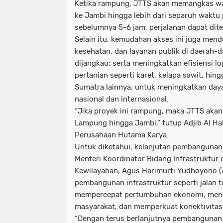
Ketika rampung, JTTS akan memangkas w
ke Jambi hingga lebih dari separuh waktu p
sebelumnya 5-6 jam, perjalanan dapat dit
Selain itu, kemudahan akses ini juga men
kesehatan, dan layanan publik di daerah-
dijangkau; serta meningkatkan efisiensi log
pertanian seperti karet, kelapa sawit, hi
Sumatra lainnya, untuk meningkatkan daya
nasional dan internasional.
“Jika proyek ini rampung, maka JTTS aka
Lampung hingga Jambi,” tutup Adjib Al Ha
Perusahaan Hutama Karya.
Untuk diketahui, kelanjutan pembangunan
Menteri Koordinator Bidang Infrastruktu
Kewilayahan, Agus Harimurti Yudhoyono 
pembangunan infrastruktur seperti jalan t
mempercepat pertumbuhan ekonomi, meni
masyarakat, dan memperkuat konektivitas 
“Dengan terus berlanjutnya pembangunan T