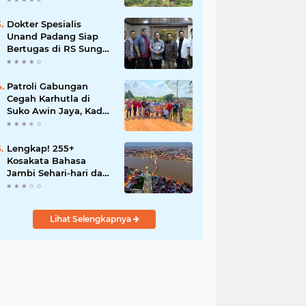
Dokter Spesialis
Unand Padang Siap
Bertugas di RS Sungai
Bahar, Bupati BBS
Apresiasi`
Patroli Gabungan
Cegah Karhutla di
Suko Awin Jaya, Kades
Idawati Gandeng PT
BBB-S, TNI dan BPD
Lengkap! 255+
Kosakata Bahasa
Jambi Sehari-hari dan
Artinya
Lihat Selengkapnya