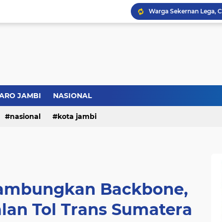
Bupati BBS Perkenalka
ARO JAMBI
NASIONAL
nasional
kota jambi
ambungkan Backbone,
lan Tol Trans Sumatera