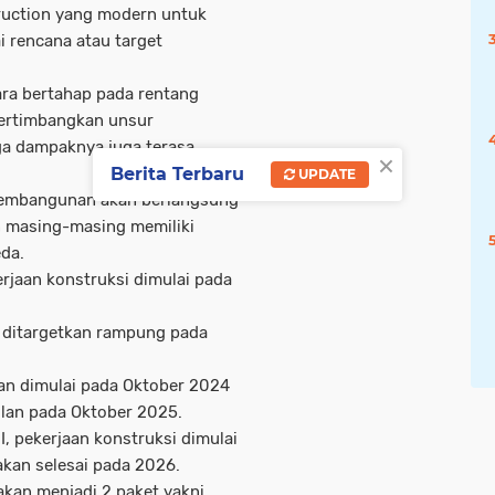
truction yang modern untuk
i rencana atau target
cara bertahap pada rentang
ertimbangkan unsur
ga dampaknya juga terasa
×
Berita Terbaru
UPDATE
pembangunan akan berlangsung
 masing-masing memiliki
eda.
kerjaan konstruksi dimulai pada
i ditargetkan rampung pada
nan dimulai pada Oktober 2024
ulan pada Oktober 2025.
I, pekerjaan konstruksi dimulai
akan selesai pada 2026.
kan menjadi 2 paket yakni