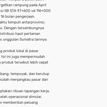
argetkan rampung pada April
ksi IIB STA 97+600 sd 116+000
16 bulan pengerjaan.
aktu tempuh antarprovinsi,
ru. Dengan tersambungnya
distribusi hasil pertanian
tas unggulan Sumatra lainnya
g produk lokal di pasar
lan tol ini juga mempermudah
ga produk tersebut lebih cepat
bang, tempoyak, dan kerutup
 mudah menjangkau pasar dan
ptakan ribuan lapangan kerja,
elah operasional dimulai.
 ini memberikan peluang