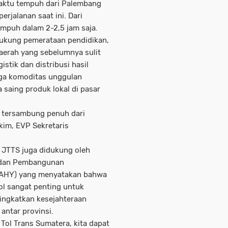
aktu tempuh dari Palembang
erjalanan saat ini. Dari
empuh dalam 2-2,5 jam saja.
dukung pemerataan pendidikan,
daerah yang sebelumnya sulit
istik dan distribusi hasil
ngga komoditas unggulan
 saing produk lokal di pasar
n tersambung penuh dari
kim, EVP Sekretaris
 JTTS juga didukung oleh
r dan Pembangunan
(AHY) yang menyatakan bahwa
ol sangat penting untuk
ngkatkan kesejahteraan
antar provinsi.
ol Trans Sumatera, kita dapat