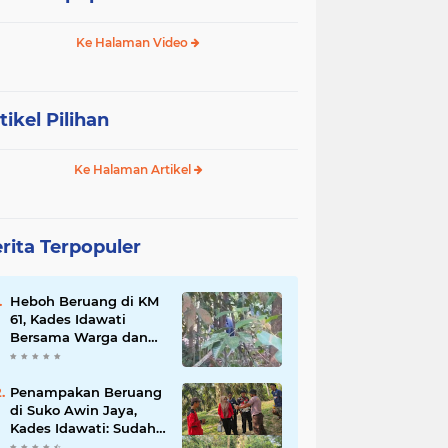
Ke Halaman Video
tikel Pilihan
Ke Halaman Artikel
rita Terpopuler
Heboh Beruang di KM
61, Kades Idawati
Bersama Warga dan
BPD Turun Langsung
ke Lokasi
Penampakan Beruang
di Suko Awin Jaya,
Kades Idawati: Sudah
Lapor BKSDA Jambi