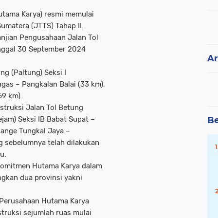
utama Karya) resmi memulai
Sumatera (JTTS) Tahap II.
anjian Pengusahaan Jalan Tol
anggal 30 September 2024
Ar
g (Paltung) Seksi I
ngas – Pangkalan Balai (33 km),
69 km).
struksi Jalan Tol Betung
Be
jam) Seksi IB Babat Supat –
change Tungkal Jaya –
g sebelumnya telah dilakukan
lu.
komitmen Hutama Karya dalam
kan dua provinsi yakni
s Perusahaan Hutama Karya
truksi sejumlah ruas mulai