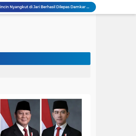
Warga Sekernan Lega, Cincin Nyangkut di Jari Berhasil Dilepas Damkar MuaroJambi
Kapolres Muaro Jambi Turun Langsung Cek Penanganan Karhutla Sungai Gelam , Kita Lakukan Langkah Penegakkan Hukum
Akhirnya Dievakuasi! BKSDA Jambi Amankan Beruang Madu di Suko Awin Jaya
Penampakan Beruang di Suko Awin Jaya, Kades Idawati: Sudah Lapor BKSDA Jambi
Heboh Beruang di KM 61, Kades Idawati Bersama Warga dan BPD Turun Langsung ke Lokasi
n Program BERBAKTI di HUT Desa Mingkung Jaya
Bikin Resah: Petugas Damkar Sungai Bahar Amankan Sarang Tawon di Pemukiman Warga
Dokter Spesialis Unand Padang Siap Bertugas di RS Sungai Bahar, Bupati BBS Apresiasi`
DPRD Muaro Jambi Dorong Pemkab Kaji Ulang Rencana Pinjaman Rp200 Miliar`
Bupati Bambang Bayu Suseno Ikut Presisi Merdeka Run 2026 Bersama Gubernur Al Haris dan 8.750 Peserta