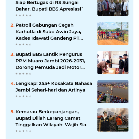
Siap Bertugas di RS Sungai
Bahar, Bupati BBS Apresiasi`
Patroli Gabungan Cegah
Karhutla di Suko Awin Jaya,
Kades Idawati Gandeng PT
BBB-S, TNI dan BPD
Bupati BBS Lantik Pengurus
PPM Muaro Jambi 2026-2031,
Dorong Pemuda Jadi Motor
Perubahan
Lengkap! 255+ Kosakata Bahasa
Jambi Sehari-hari dan Artinya
Kemarau Berkepanjangan,
Bupati Dillah Larang Camat
Tinggalkan Wilayah: Wajib Siaga
Hadapi Karhutla dan Kebakaran
Permukiman