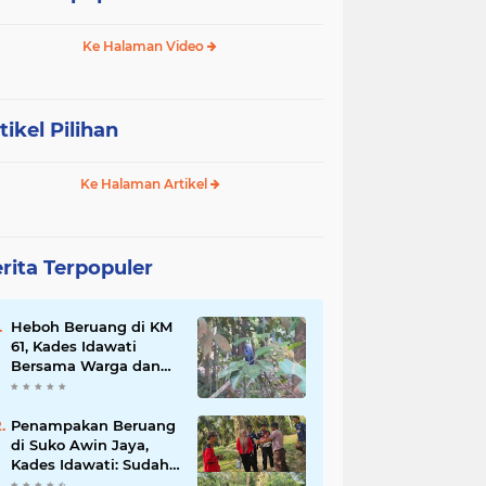
Ke Halaman Video
tikel Pilihan
Ke Halaman Artikel
rita Terpopuler
Heboh Beruang di KM
61, Kades Idawati
Bersama Warga dan
BPD Turun Langsung
ke Lokasi
Penampakan Beruang
di Suko Awin Jaya,
Kades Idawati: Sudah
Lapor BKSDA Jambi