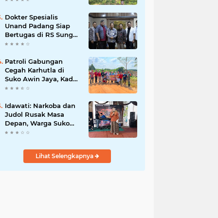
Dokter Spesialis
Unand Padang Siap
Bertugas di RS Sungai
Bahar, Bupati BBS
Apresiasi`
Patroli Gabungan
Cegah Karhutla di
Suko Awin Jaya, Kades
Idawati Gandeng PT
BBB-S, TNI dan BPD
Idawati: Narkoba dan
Judol Rusak Masa
Depan, Warga Suko
Awin Jaya Diminta
Waspada
Lihat Selengkapnya