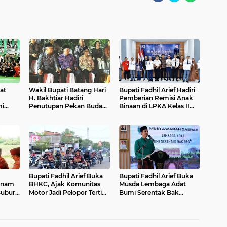
at
Wakil Bupati Batang Hari
Bupati Fadhil Arief Hadiri
H. Bakhtiar Hadiri
Pemberian Remisi Anak
mi
Penutupan Pekan Budaya
Binaan di LPKA Kelas II
 Muara
Jambi Elok Nian 2026
Muara Bulian
Bupati Fadhil Arief Buka
Bupati Fadhil Arief Buka
Tanam
BHKC, Ajak Komunitas
Musda Lembaga Adat
Bubur
Motor Jadi Pelopor Tertib
Bumi Serentak Bak
an`
Lalu Lintas`
Regam Batang Hari 2026`