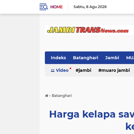
HOME
Sabtu
8 Agu 2026
Indeks
Batanghari
Jambi
MU
Video
jambi
muaro jambi
›
Batanghari
Harga kelapa saw
k