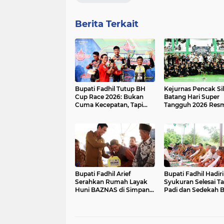
Berita Terkait
Bupati Fadhil Tutup BH
Kejurnas Pencak Sil
Cup Race 2026: Bukan
Batang Hari Super
Cuma Kecepatan, Tapi
Tangguh 2026 Res
Juga Ekonomi UMKM!
Dibuka di GOR BSC
Bulian
Bupati Fadhil Arief
Bupati Fadhil Hadiri
Serahkan Rumah Layak
Syukuran Selesai 
Huni BAZNAS di Simpang
Padi dan Sedekah 
Terusan`
di Desa Pasar Terus