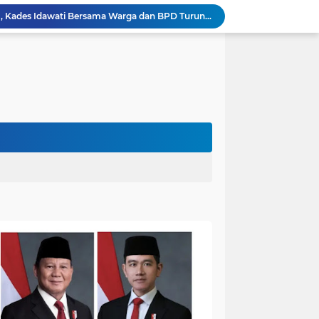
n Program BERBAKTI di HUT Desa Mingkung Jaya
Bikin Resah: Petugas Damkar Sungai Bahar Amankan Sarang Tawon di Pemukiman Warga
Dokter Spesialis Unand Padang Siap Bertugas di RS Sungai Bahar, Bupati BBS Apresiasi`
DPRD Muaro Jambi Dorong Pemkab Kaji Ulang Rencana Pinjaman Rp200 Miliar`
Kapolres Muaro Jambi Dorong Penyelesaian Permasalahan PT SATU Melalui Dialog dan Kepastian Hukum
Warga Panca Bakti Lega, Cincin Nyangkut di Jari Berhasil Dilepas Damkar Sungai Bahar`
Viral,Buaya Muncul di Sungai Batanghari Pulau Kayu Aro, Sekdes: Lokasi di RT 07`
Akhirnya Dievakuasi! BKSDA Jambi Amankan Beruang Madu di Suko Awin Jaya
Penampakan Beruang di Suko Awin Jaya, Kades Idawati: Sudah Lapor BKSDA Jambi
Heboh Beruang di KM 61, Kades Idawati Bersama Warga dan BPD Turun Langsung ke Lokasi