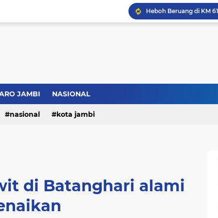
Bupati BBS Perkenalka
ARO JAMBI
NASIONAL
nasional
kota jambi
it di Batanghari alami
enaikan