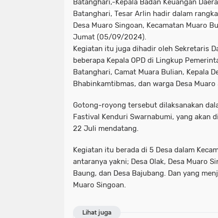
Batanghari,-
Kepala Badan Keuangan Daera
Batanghari, Tesar Arlin hadir dalam rang
Desa Muaro Singoan, Kecamatan Muaro Bul
Jumat (05/09/2024).
Kegiatan itu juga dihadir oleh Sekretaris 
beberapa Kepala OPD di Lingkup Pemerin
Batanghari, Camat Muara Bulian, Kepala D
Bhabinkamtibmas, dan warga Desa Muaro 
Gotong-royong tersebut dilaksanakan da
Fastival Kenduri Swarnabumi, yang akan d
22 Juli mendatang.
Kegiatan itu berada di 5 Desa dalam Kecam
antaranya yakni; Desa Olak, Desa Muaro S
Baung, dan Desa Bajubang. Dan yang menj
Muaro Singoan.
Lihat juga