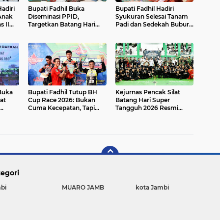
Hadiri
Bupati Fadhil Buka
Bupati Fadhil Hadiri
Anak
Diseminasi PPID,
Syukuran Selesai Tanam
s II
Targetkan Batang Hari
Padi dan Sedekah Bubur
Raih Predikat 'Informatif'
di Desa Pasar Terusan`
2026
 Buka
Bupati Fadhil Tutup BH
Kejurnas Pencak Silat
at
Cup Race 2026: Bukan
Batang Hari Super
Cuma Kecepatan, Tapi
Tangguh 2026 Resmi
 2026`
Juga Ekonomi UMKM!
Dibuka di GOR BSC Muara
Bulian
egori
bi
MUARO JAMB
kota Jambi