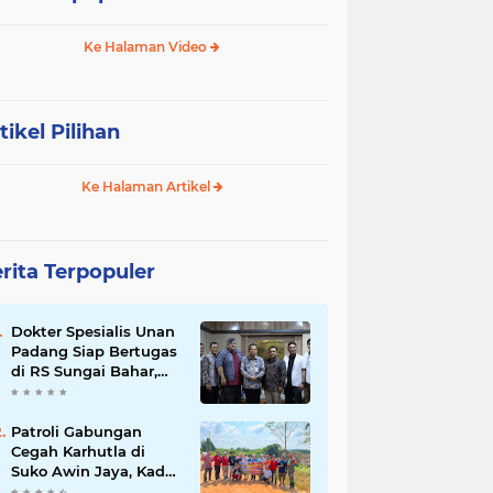
Ke Halaman Video
tikel Pilihan
Ke Halaman Artikel
rita Terpopuler
Dokter Spesialis Unan
Padang Siap Bertugas
di RS Sungai Bahar,
Bupati BBS Apresiasi`
Patroli Gabungan
Cegah Karhutla di
Suko Awin Jaya, Kades
Idawati Gandeng PT