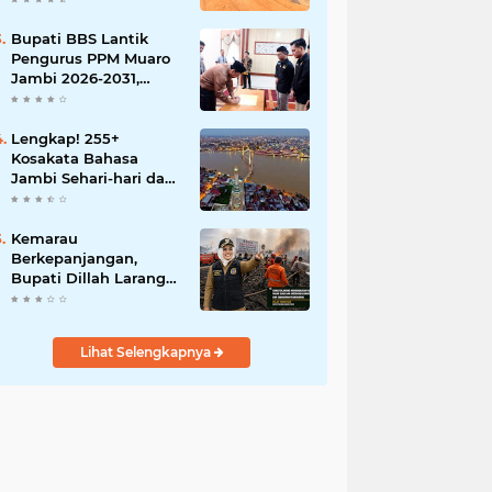
BBB-S, TNI dan BPD
Bupati BBS Lantik
Pengurus PPM Muaro
Jambi 2026-2031,
Dorong Pemuda Jadi
Motor Perubahan
Lengkap! 255+
Kosakata Bahasa
Jambi Sehari-hari dan
Artinya
Kemarau
Berkepanjangan,
Bupati Dillah Larang
Camat Tinggalkan
Wilayah: Wajib Siaga
Hadapi Karhutla dan
Lihat Selengkapnya
Kebakaran
Permukiman