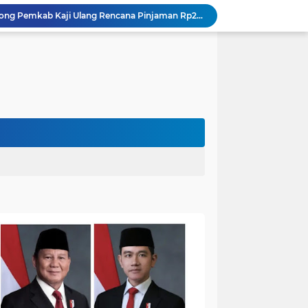
DPRD Muaro Jambi Dorong Pemkab Kaji Ulang Rencana Pinjaman Rp200 Miliar`
Kapolres Muaro Jambi Dorong Penyelesaian Permasalahan PT SATU Melalui Dialog dan Kepastian Hukum
Warga Panca Bakti Lega, Cincin Nyangkut di Jari Berhasil Dilepas Damkar Sungai Bahar`
Viral,Buaya Muncul di Sungai Batanghari Pulau Kayu Aro, Sekdes: Lokasi di RT 07`
26 Menit Tuntas! Damkar Sungai Bahar Evakuasi Ular di Halaman Rumah Warga
Polres Muaro Jambi Raih Penghargaan Kapolri pada Rakernis Bidang Keuangan Polda Jambi
Patroli Gabungan Cegah Karhutla di Suko Awin Jaya, Kades Idawati Gandeng PT BBB-S, TNI dan BPD
Damkar Sungai Bahar Padamkan Kebakaran Lahan di Desa Mekar Sari Makmur
Bupati Fadhil Hadiri Syukuran Selesai Tanam Padi dan Sedekah Bubur di Desa Pasar Terusan`
Dokter Spesialis Unan Padang Siap Bertugas di RS Sungai Bahar, Bupati BBS Apresiasi`