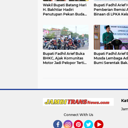
Wakil Bupati Batang Hari
Bupati Fadhil Arief 
H. Bakhtiar Hadiri
Pemberian Remisi 
Penutupan Pekan Budaya
Binaan di LPKA Kela
Jambi Elok Nian 2026
Muara Bulian
Bupati Fadhil Arief Buka
Bupati Fadhil Arief
BHKC, Ajak Komunitas
Musda Lembaga Ad
Motor Jadi Pelopor Tertib
Bumi Serentak Bak
Lalu Lintas`
Regam Batang Hari
Kat
Jam
Connect With Us