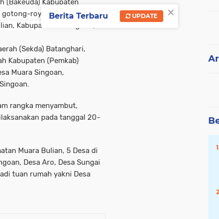
h (Bakeuda) Kabupaten
×
ka gotong-royong bersama di
Berita Terbaru
UPDATE
ian, Kabupaten Batanghari,
Daerah (Sekda) Batanghari,
Ar
tah Kabupaten (Pemkab)
esa Muara Singoan,
Singoan.
lam rangka menyambut,
ilaksanakan pada tanggal 20-
Be
atan Muara Bulian, 5 Desa di
ingoan, Desa Aro, Desa Sungai
adi tuan rumah yakni Desa