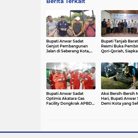
Berita Terkait
Bupati Anwar Sadat
Bupati Tanjab Barat
Genjot Pembangunan
Resmi Buka Pembi
Jalan di Seberang Kota,
Qori-Qoriah, Siapk
Buka Akses Ekonomi
Kafilah Hebat untu
Baru
Provinsi Jambi 202
Bupati Anwar Sadat
Aksi Bersih-Bersih
Optimis Akatara Gas
Hari, Bupati Anwar 
Facility Dongkrak APBD
Demi Kota yang Se
dan Penuhi Kebutuhan
dan Bebas Banjir
Energi Masyarakat