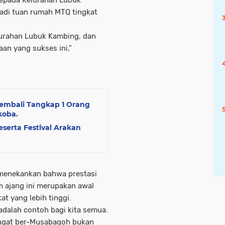
adi tuan rumah MTQ tingkat
lurahan Lubuk Kambing, dan
an yang sukses ini,"
 Kembali Tangkap 1 Orang
koba.
serta Festival Arakan
menekankan bahwa prestasi
am ajang ini merupakan awal
at yang lebih tinggi.
dalah contoh bagi kita semua.
angat ber-Musabaqoh bukan