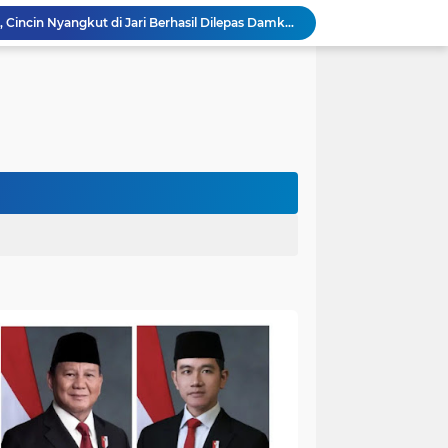
Viral,Buaya Muncul di Sungai Batanghari Pulau Kayu Aro, Sekdes: Lokasi di RT 07`
26 Menit Tuntas! Damkar Sungai Bahar Evakuasi Ular di Halaman Rumah Warga
Polres Muaro Jambi Raih Penghargaan Kapolri pada Rakernis Bidang Keuangan Polda Jambi
Patroli Gabungan Cegah Karhutla di Suko Awin Jaya, Kades Idawati Gandeng PT BBB-S, TNI dan BPD
Damkar Sungai Bahar Padamkan Kebakaran Lahan di Desa Mekar Sari Makmur
Bupati Fadhil Hadiri Syukuran Selesai Tanam Padi dan Sedekah Bubur di Desa Pasar Terusan`
Dokter Spesialis Unan Padang Siap Bertugas di RS Sungai Bahar, Bupati BBS Apresiasi`
DPRD Muaro Jambi Dorong Pemkab Kaji Ulang Rencana Pinjaman Rp200 Miliar`
Kapolres Muaro Jambi Dorong Penyelesaian Permasalahan PT SATU Melalui Dialog dan Kepastian Hukum
Warga Panca Bakti Lega, Cincin Nyangkut di Jari Berhasil Dilepas Damkar Sungai Bahar`