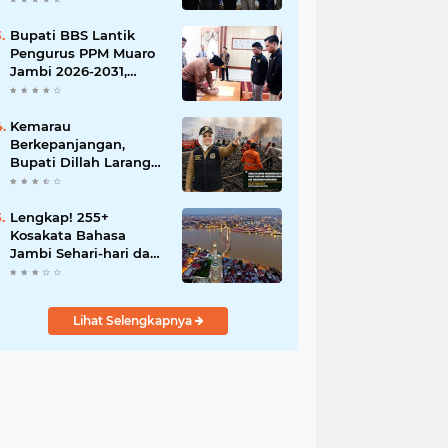
Bupati BBS Lantik
Pengurus PPM Muaro
Jambi 2026-2031,
Dorong Pemuda Jadi
Motor Perubahan
Kemarau
Berkepanjangan,
Bupati Dillah Larang
Camat Tinggalkan
Wilayah: Wajib Siaga
Hadapi Karhutla dan
Lengkap! 255+
Kebakaran
Kosakata Bahasa
Permukiman
Jambi Sehari-hari dan
Artinya
Lihat Selengkapnya