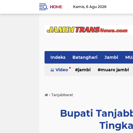
HOME
Kamis
6 Agu 2026
Indeks
Batanghari
Jambi
MU
Video
jambi
muaro jambi
›
Tanjabbarat
Bupati Tanjab
Tingk