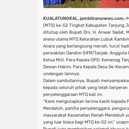
KUALATUNGKAL, jambitransnews.com,-
M
(MTQ) ke-52 Tingkat Kabupaten Tanjung Ja
ditutup oleh Bupati Drs. H. Anwar Sadat, 
arena utama MTQ Kelurahan Lubuk Kambin
Acara yang berlangsung meriah, turut hadi
perwakilan Dandim 0419/Tanjab, Anggota 
Ketua MUI, Para Kepala OPD, Kemenag Tanj
Dewan Hakim, Para Kepala Desa Se-Kecam
undangan lainnya.
Dalam sambutannya, Bupati menyampaikan 
kepada seluruh pihak yang telah berperan
penyelenggaraan MTQ kali ini.
"Kami mengucapkan terima kasih kepada 
Mendaluh, panitia penyelenggara, penguru
masyarakat Kecamatan Renah Mendaluh ya
yang luar biasa bagi MTQ ke-52 ini," ucapn
Bupati juga memberikan selamat khusus 