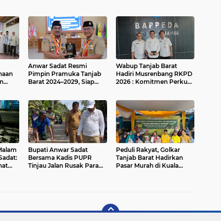
Anwar Sadat Resmi
Wabup Tanjab Barat
naan
Pimpin Pramuka Tanjab
Hadiri Musrenbang RKPD
an
Barat 2024–2029, Siap
2026 : Komitmen Perkuat
k MTQ
Cetak Generasi Tangguh
Sinergi Pembangunan
5
Daerah
 Malam
Bupati Anwar Sadat
Peduli Rakyat, Golkar
Sadat:
Bersama Kadis PUPR
Tanjab Barat Hadirkan
hat
Tinjau Jalan Rusak Parah
Pasar Murah di Kuala
di Tungkal Ilir
Tungkal