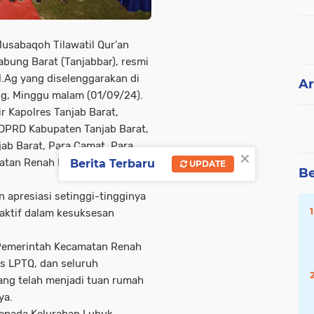
usabaqoh Tilawatil Qur'an
bung Barat (Tanjabbar), resmi
M.Ag yang diselenggarakan di
Ar
g, Minggu malam (01/09/24).
r Kapolres Tanjab Barat,
DPRD Kabupaten Tanjab Barat,
ab Barat, Para Camat, Para
×
atan Renah Mendaluh dan
Berita Terbaru
UPDATE
Be
apresiasi setinggi-tingginya
 aktif dalam kesuksesan
Pemerintah Kecamatan Renah
s LPTQ, dan seluruh
ng telah menjadi tuan rumah
ya.
kepada Kelurahan Lubuk