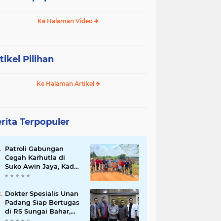
Ke Halaman Video
tikel Pilihan
Ke Halaman Artikel
rita Terpopuler
Patroli Gabungan
Cegah Karhutla di
Suko Awin Jaya, Kades
Idawati Gandeng PT
BBB-S, TNI dan BPD
Dokter Spesialis Unan
Padang Siap Bertugas
di RS Sungai Bahar,
Bupati BBS Apresiasi`