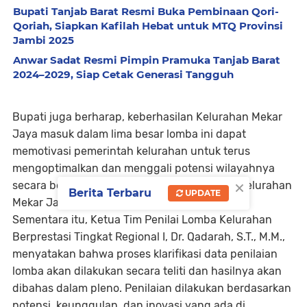
Bupati Tanjab Barat Resmi Buka Pembinaan Qori-
Qoriah, Siapkan Kafilah Hebat untuk MTQ Provinsi
Jambi 2025
Anwar Sadat Resmi Pimpin Pramuka Tanjab Barat
2024–2029, Siap Cetak Generasi Tangguh
Bupati juga berharap, keberhasilan Kelurahan Mekar
Jaya masuk dalam lima besar lomba ini dapat
memotivasi pemerintah kelurahan untuk terus
mengoptimalkan dan menggali potensi wilayahnya
×
secara berkelanjutan, sehingga menjadikan Kelurahan
Berita Terbaru
UPDATE
Mekar Jaya lebih maju dan sejahtera.
Sementara itu, Ketua Tim Penilai Lomba Kelurahan
Berprestasi Tingkat Regional I, Dr. Qadarah, S.T., M.M.,
menyatakan bahwa proses klarifikasi data penilaian
lomba akan dilakukan secara teliti dan hasilnya akan
dibahas dalam pleno. Penilaian dilakukan berdasarkan
potensi, keunggulan, dan inovasi yang ada di