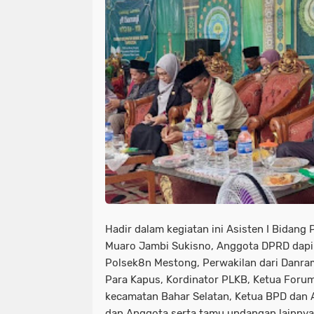
Hadir dalam kegiatan ini Asisten I Bidan
Muaro Jambi Sukisno, Anggota DPRD dapil
Polsek8n Mestong, Perwakilan dari Danram
Para Kapus, Kordinator PLKB, Ketua Forum
kecamatan Bahar Selatan, Ketua BPD dan
dan Anggota serta tamu undangan lainny