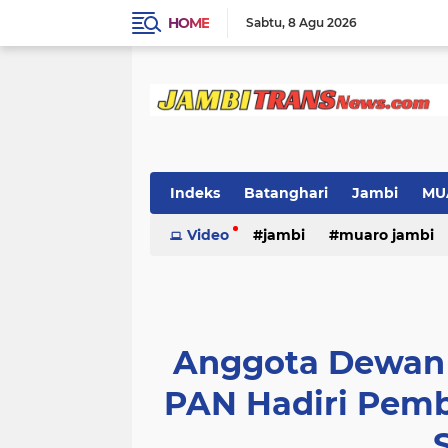
HOME
Sabtu
8 Agu 2026
Indeks
Batanghari
Jambi
MU
Video
jambi
muaro jambi
Anggota Dewan R
PAN Hadiri Pem