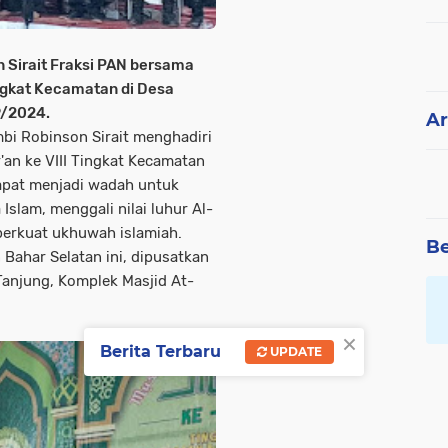
Sirait Fraksi PAN bersama
ngkat Kecamatan di Desa
9/2024.
Ar
i Robinson Sirait menghadiri
an ke VIII Tingkat Kecamatan
apat menjadi wadah untuk
lam, menggali nilai luhur Al-
perkuat ukhuwah islamiah.
Be
ahar Selatan ini, dipusatkan
Tanjung, Komplek Masjid At-
×
Berita Terbaru
UPDATE