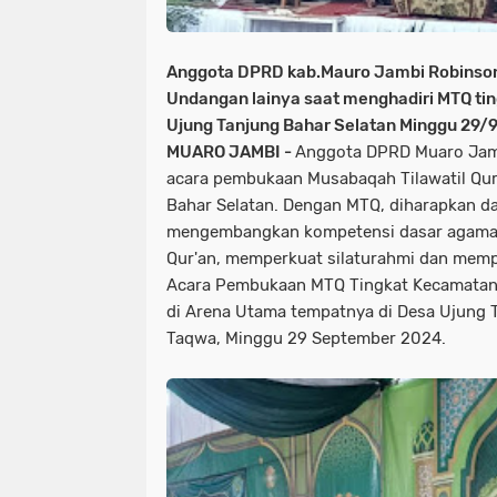
Anggota DPRD kab.Mauro Jambi Robinson 
Undangan lainya saat menghadiri MTQ ti
Ujung Tanjung Bahar Selatan Minggu 29/
MUARO JAMBI -
Anggota DPRD Muaro Jamb
acara pembukaan Musabaqah Tilawatil Qur'
Bahar Selatan. Dengan MTQ, diharapkan d
mengembangkan kompetensi dasar agama Is
Qur'an, memperkuat silaturahmi dan mem
Acara Pembukaan MTQ Tingkat Kecamatan B
di Arena Utama tempatnya di Desa Ujung 
Taqwa, Minggu 29 September 2024.