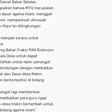
d Camat Bahar Selatan.
ampaikan bahwa MTQ merupakan
dasar agama Islam, menggali
rahmi, memperkuat ukhuwah
n Alqur'an dilingkungan
a menjadi sarana untuk
ya.
ong Bahar Fraksi PAN Robinson
ala Desa untuk dapat
afilah untuk lebih semangat
 bimbingan dengan melibatkan
lah dari Desa-desa Makin
 berkompetisi di bidang
mangat lagi memberikan
elibatkan para guru ngaji
esa-desa makin bertambah untuk
bidang agama islam,"