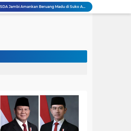
Akhirnya Dievakuasi! BKSDA Jambi Amankan Beruang Madu di Suko Awin Jaya
Penampakan Beruang di Suko Awin Jaya, Kades Idawati: Sudah Lapor BKSDA Jambi
Heboh Beruang di KM 61, Kades Idawati Bersama Warga dan BPD Turun Langsung ke Lokasi
n Program BERBAKTI di HUT Desa Mingkung Jaya
Bikin Resah: Petugas Damkar Sungai Bahar Amankan Sarang Tawon di Pemukiman Warga
Dokter Spesialis Unand Padang Siap Bertugas di RS Sungai Bahar, Bupati BBS Apresiasi`
DPRD Muaro Jambi Dorong Pemkab Kaji Ulang Rencana Pinjaman Rp200 Miliar`
Kapolres Muaro Jambi Dorong Penyelesaian Permasalahan PT SATU Melalui Dialog dan Kepastian Hukum
Warga Panca Bakti Lega, Cincin Nyangkut di Jari Berhasil Dilepas Damkar Sungai Bahar`
Kapolres Muaro Jambi Turun Langsung Cek Penanganan Karhutla Sungai Gelam , Kita Lakukan Langkah Penegakkan Hukum