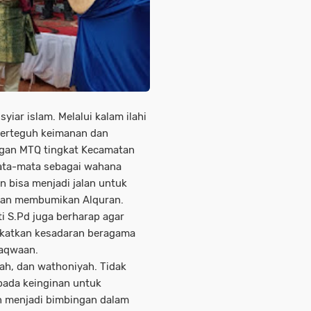
ar islam. Melalui kalam ilahi
perteguh keimanan dan
ngan MTQ tingkat Kecamatan
mata-mata sebagai wahana
n bisa menjadi jalan untuk
dan membumikan Alquran.
i S.Pd juga berharap agar
ngkatkan kesadaran beragama
taqwaan.
ah, dan wathoniyah. Tidak
pada keinginan untuk
n menjadi bimbingan dalam