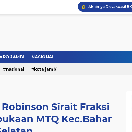
Bupati BBS Perkenalka
ARO JAMBI
NASIONAL
nasional
kota jambi
obinson Sirait Fraksi
bukaan MTQ Kec.Bahar
Selatan