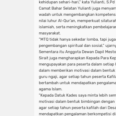
kehidupan sehari-hari," kata Yulianti, S.P
Camat Bahar Selatan Yulianti juga meny
wadah untuk mengembangkan kompetensi 
nilai luhur Al-Qur'an, memperkuat silatu
islamiah, serta meningkatkan pembelajara
masyarakat.
"MTQ tidak hanya sekedar lomba, tapi jug
pengembangan spiritual dan sosial," ujarn
Sementara itu Anggota Dewan Dapil Mest
Sirait juga mengharapkan Kepada Para Kep
mengupayakan para peserta dalam setiap K
dalam memberikan motivasi dalam bentuk
guru ngaji, agar setiap tahun peserta Kafi
bertambah untuk mendapatkan pengalaman
agama Islam.
"Kepada Datuk Kades saya minta lebih se
motivasi dalam bentuk bimbingan dengan m
agar setiap tahun peserta kafilah dari D
mendapatkan pengalaman berkompetisi di