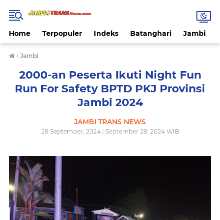
Home
Terpopuler
Indeks
Batanghari
Jambi
›
Jambi
2000-an Peserta Ikuti Night Fun
Run For Safety BPTD PKJ Provinsi
Jambi 2024
JAMBI TRANS NEWS
28 September, 2024 | September 28, 2024 WIB