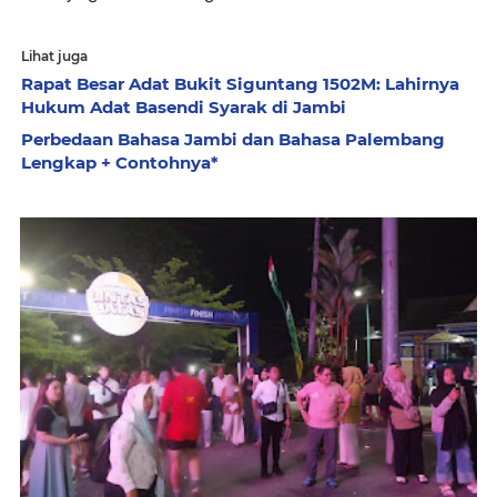
Lihat juga
Rapat Besar Adat Bukit Siguntang 1502M: Lahirnya
Hukum Adat Basendi Syarak di Jambi
Perbedaan Bahasa Jambi dan Bahasa Palembang
Lengkap + Contohnya*