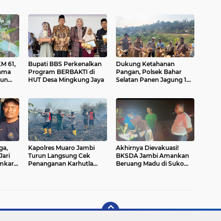
M 61,
Bupati BBS Perkenalkan
Dukung Ketahanan
sama
Program BERBAKTI di
Pangan, Polsek Bahar
run
HUT Desa Mingkung Jaya
Selatan Panen Jagung 1
Ton di Desa Tanjung Sari
ga,
Kapolres Muaro Jambi
Akhirnya Dievakuasi!
Jari
Turun Langsung Cek
BKSDA Jambi Amankan
amkar
Penanganan Karhutla
Beruang Madu di Suko
Sungai Gelam , Kita
Awin Jaya
Lakukan Langkah
Penegakkan Hukum