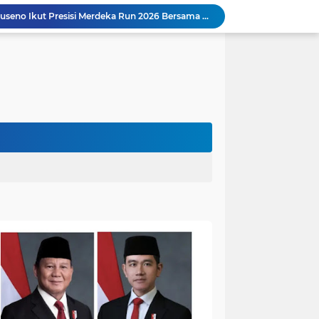
Bupati Bambang Bayu Suseno Ikut Presisi Merdeka Run 2026 Bersama Gubernur Al Haris dan 8.750 Peserta
Warga Sekernan Lega, Cincin Nyangkut di Jari Berhasil Dilepas Damkar MuaroJambi
Kapolres Muaro Jambi Turun Langsung Cek Penanganan Karhutla Sungai Gelam , Kita Lakukan Langkah Penegakkan Hukum
Akhirnya Dievakuasi! BKSDA Jambi Amankan Beruang Madu di Suko Awin Jaya
Penampakan Beruang di Suko Awin Jaya, Kades Idawati: Sudah Lapor BKSDA Jambi
Heboh Beruang di KM 61, Kades Idawati Bersama Warga dan BPD Turun Langsung ke Lokasi
n Program BERBAKTI di HUT Desa Mingkung Jaya
Bikin Resah: Petugas Damkar Sungai Bahar Amankan Sarang Tawon di Pemukiman Warga
Dokter Spesialis Unand Padang Siap Bertugas di RS Sungai Bahar, Bupati BBS Apresiasi`
Dukung Ketahanan Pangan, Polsek Bahar Selatan Panen Jagung 1 Ton di Desa Tanjung Sari