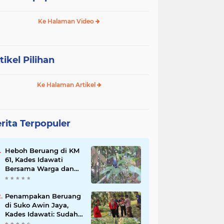
Ke Halaman Video
tikel Pilihan
Ke Halaman Artikel
rita Terpopuler
Heboh Beruang di KM
61, Kades Idawati
Bersama Warga dan
BPD Turun Langsung
ke Lokasi
Penampakan Beruang
di Suko Awin Jaya,
Kades Idawati: Sudah
Lapor BKSDA Jambi