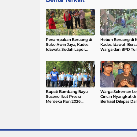
Berita Terkait
Penampakan Beruang di
Heboh Beruang di K
Suko Awin Jaya, Kades
Kades Idawati Ber
Idawati: Sudah Lapor
Warga dan BPD Tu
BKSDA Jambi
Langsung ke Lokasi
Bupati Bambang Bayu
Warga Sekernan Le
Suseno Ikut Presisi
Cincin Nyangkut di 
Merdeka Run 2026
Berhasil Dilepas D
Bersama Gubernur Al
MuaroJambi
Haris dan 8.750 Peserta