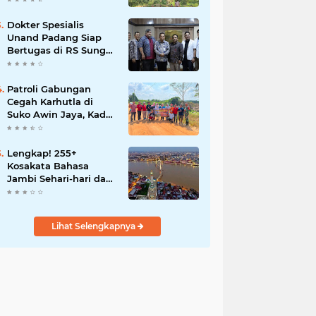
Dokter Spesialis
Unand Padang Siap
Bertugas di RS Sungai
Bahar, Bupati BBS
Apresiasi`
Patroli Gabungan
Cegah Karhutla di
Suko Awin Jaya, Kades
Idawati Gandeng PT
BBB-S, TNI dan BPD
Lengkap! 255+
Kosakata Bahasa
Jambi Sehari-hari dan
Artinya
Lihat Selengkapnya