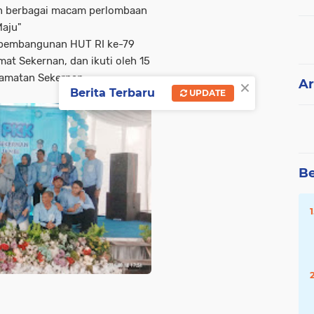
n berbagai macam perlombaan
Maju"
i pembangunan HUT RI ke-79
at Sekernan, dan ikuti oleh 15
camatan Sekernan.
×
Ar
Berita Terbaru
UPDATE
Be