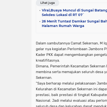
Lihat juga
Viral,Buaya Muncul di Sungai Batang
Sekdes: Lokasi di RT 07`
26 Menit Tuntas! Damkar Sungai Baha
Halaman Rumah Warga
Dalam sambutannya Camat Sekernan, M Iq
gelar nya kegiatan Perlombaan Jambore PK
Kader PKK dapat mengembangkan pengeta
kreatifitasnya.
Dimana, Pemerintah Kecamatan Sekernan hi
membina serta memajukan seluruh desa y
Sekernan.
"Saya berharap melalui pelaksanaan Jambo
Kelurahan di Kecamatan Sekernan ini dap
prestasi, baik prestasi di tingkat Kabupate
Nasional. Jadi melalui evaluasi atau perlo
seluruh desa dan kelurahan dapat menduku