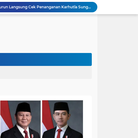
Kapolres Muaro Jambi Turun Langsung Cek Penanganan Karhutla Sungai Gelam , Kita Lakukan Langkah Penegakkan Hukum
Akhirnya Dievakuasi! BKSDA Jambi Amankan Beruang Madu di Suko Awin Jaya
Penampakan Beruang di Suko Awin Jaya, Kades Idawati: Sudah Lapor BKSDA Jambi
Heboh Beruang di KM 61, Kades Idawati Bersama Warga dan BPD Turun Langsung ke Lokasi
n Program BERBAKTI di HUT Desa Mingkung Jaya
Bikin Resah: Petugas Damkar Sungai Bahar Amankan Sarang Tawon di Pemukiman Warga
Dokter Spesialis Unand Padang Siap Bertugas di RS Sungai Bahar, Bupati BBS Apresiasi`
DPRD Muaro Jambi Dorong Pemkab Kaji Ulang Rencana Pinjaman Rp200 Miliar`
Bupati Bambang Bayu Suseno Ikut Presisi Merdeka Run 2026 Bersama Gubernur Al Haris dan 8.750 Peserta
Warga Sekernan Lega, Cincin Nyangkut di Jari Berhasil Dilepas Damkar MuaroJambi