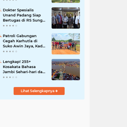
Dokter Spesialis
Unand Padang Siap
Bertugas di RS Sungai
Bahar, Bupati BBS
Apresiasi`
Patroli Gabungan
Cegah Karhutla di
Suko Awin Jaya, Kades
Idawati Gandeng PT
BBB-S, TNI dan BPD
Lengkap! 255+
Kosakata Bahasa
Jambi Sehari-hari dan
Artinya
Lihat Selengkapnya