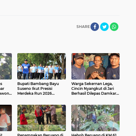
SHARE
as
Bupati Bambang Bayu
Warga Sekernan Lega,
ar
Suseno Ikut Presisi
Cincin Nyangkut di Jari
awon
Merdeka Run 2026
Berhasil Dilepas Damkar
ga
Bersama Gubernur Al
MuaroJambi
Haris dan 8.750 Peserta
i!
Penampakan Beruang di
Heboh Beruang di KM 61,