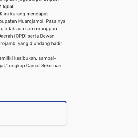
 Iqbal.
K ini kurang mendapat
bupaten Muarojambi. Pasalnya
a, tidak ada satu orangpun
Daerah (OPD) serta Dewan
arojambi yang diundang hadir
miliki kesibukan, sampai-
gat," ungkap Camat Sekernan.