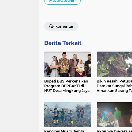
MUARO JAMBI
komentar
Berita Terkait
Bupati BBS Perkenalkan
Bikin Resah: Petug
Program BERBAKTI di
Damkar Sungai Bah
HUT Desa Mingkung Jaya
Amankan Sarang T
di Pemukiman War
Kapolres Muaro Jambi
Akhirnya Dievakuas