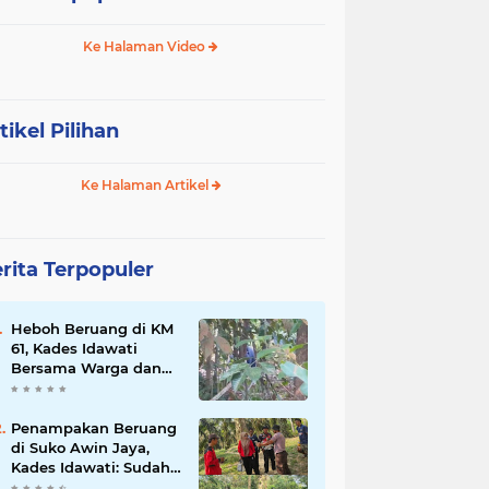
Ke Halaman Video
tikel Pilihan
Ke Halaman Artikel
rita Terpopuler
Heboh Beruang di KM
61, Kades Idawati
Bersama Warga dan
BPD Turun Langsung
ke Lokasi
Penampakan Beruang
di Suko Awin Jaya,
Kades Idawati: Sudah
Lapor BKSDA Jambi