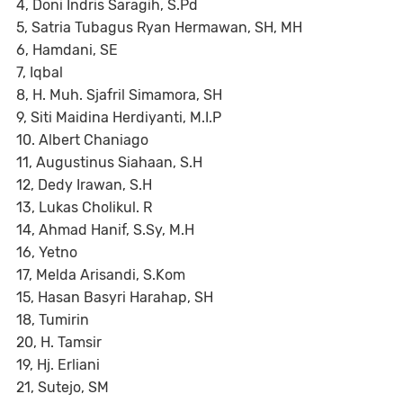
4, Doni Indris Saragih, S.Pd
5, Satria Tubagus Ryan Hermawan, SH, MH
6, Hamdani, SE
7, Iqbal
8, H. Muh. Sjafril Simamora, SH
9, Siti Maidina Herdiyanti, M.I.P
10. Albert Chaniago
11, Augustinus Siahaan, S.H
12, Dedy Irawan, S.H
13, Lukas Cholikul. R
14, Ahmad Hanif, S.Sy, M.H
16, Yetno
17, Melda Arisandi, S.Kom
15, Hasan Basyri Harahap, SH
18, Tumirin
20, H. Tamsir
19, Hj. Erliani
21, Sutejo, SM