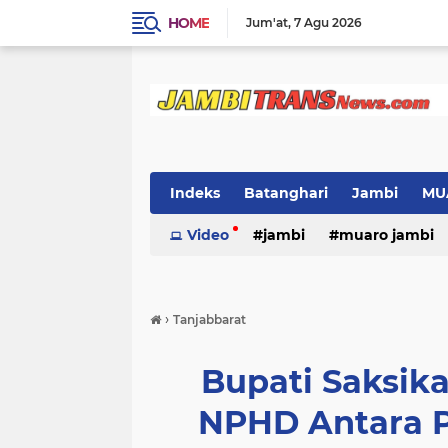
HOME
Jum'at
7 Agu 2026
Indeks
Batanghari
Jambi
MU
Video
jambi
muaro jambi
›
Tanjabbarat
Bupati Saksi
NPHD Antara P