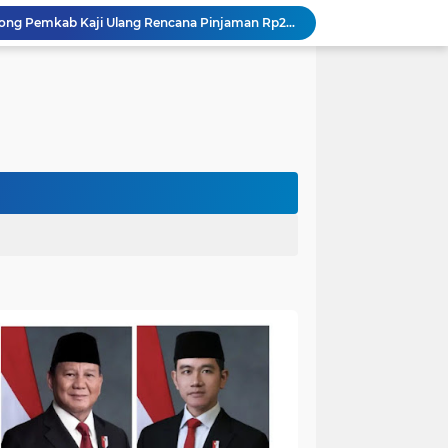
DPRD Muaro Jambi Dorong Pemkab Kaji Ulang Rencana Pinjaman Rp200 Miliar`
Kapolres Muaro Jambi Dorong Penyelesaian Permasalahan PT SATU Melalui Dialog dan Kepastian Hukum
Warga Panca Bakti Lega, Cincin Nyangkut di Jari Berhasil Dilepas Damkar Sungai Bahar`
Viral,Buaya Muncul di Sungai Batanghari Pulau Kayu Aro, Sekdes: Lokasi di RT 07`
26 Menit Tuntas! Damkar Sungai Bahar Evakuasi Ular di Halaman Rumah Warga
Polres Muaro Jambi Raih Penghargaan Kapolri pada Rakernis Bidang Keuangan Polda Jambi
Patroli Gabungan Cegah Karhutla di Suko Awin Jaya, Kades Idawati Gandeng PT BBB-S, TNI dan BPD
Bupati Fadhil Arief Serahkan Rumah Layak Huni BAZNAS di Simpang Terusan`
Bikin Resah: Petugas Damkar Sungai Bahar Amankan Sarang Tawon di Pemukiman Warga
Dokter Spesialis Unan Padang Siap Bertugas di RS Sungai Bahar, Bupati BBS Apresiasi`