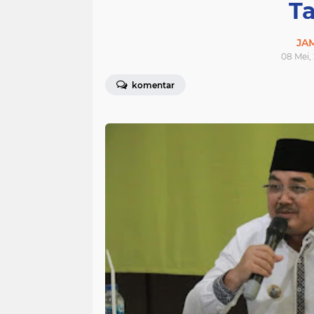
T
JA
08 Mei,
komentar