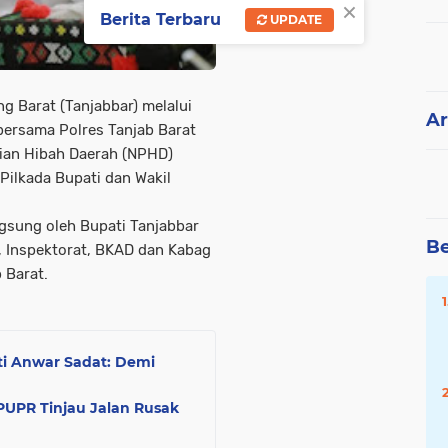
×
Berita Terbaru
UPDATE
g Barat (Tanjabbar) melalui
Ar
bersama Polres Tanjab Barat
ian Hibah Daerah (NPHD)
ilkada Bupati dan Wakil
gsung oleh Bupati Tanjabbar
Be
h, Inspektorat, BKAD dan Kabag
 Barat.
ti Anwar Sadat: Demi
PUPR Tinjau Jalan Rusak