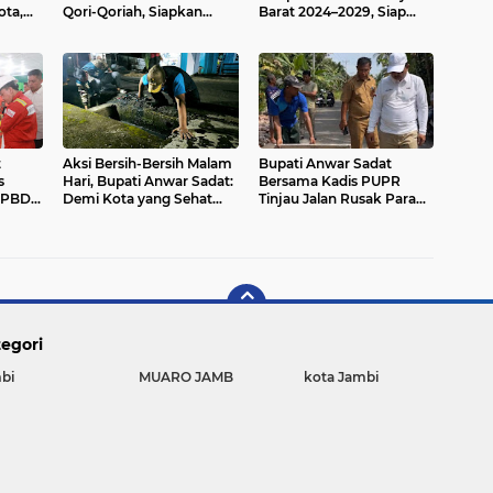
ota,
Qori-Qoriah, Siapkan
Barat 2024–2029, Siap
mi
Kafilah Hebat untuk MTQ
Cetak Generasi Tangguh
Provinsi Jambi 2025
t
Aksi Bersih-Bersih Malam
Bupati Anwar Sadat
s
Hari, Bupati Anwar Sadat:
Bersama Kadis PUPR
 APBD
Demi Kota yang Sehat
Tinjau Jalan Rusak Parah
han
dan Bebas Banjir
di Tungkal Ilir
egori
bi
MUARO JAMB
kota Jambi