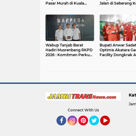
Pasar Murah di Kuala
Jalan di Seberang K
Tungkal
Buka Akses Ekono
Baru
Wabup Tanjab Barat
Bupati Anwar Sada
Hadiri Musrenbang RKPD
Optimis Akatara Ga
2026 : Komitmen Perkuat
Facility Dongkrak
Sinergi Pembangunan
dan Penuhi Kebutu
Daerah
Energi Masyarakat
Kat
Jam
Connect With Us
Facebook
Instagram
Pinterest
Twitter
YouTube