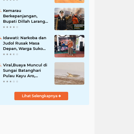
BBB-S, TNI dan BPD
Kemarau
Berkepanjangan,
Bupati Dillah Larang
Camat Tinggalkan
Wilayah: Wajib Siaga
Hadapi Karhutla dan
Idawati: Narkoba dan
Kebakaran
Judol Rusak Masa
Permukiman
Depan, Warga Suko
Awin Jaya Diminta
Waspada
Viral,Buaya Muncul di
Sungai Batanghari
Pulau Kayu Aro,
Sekdes: Lokasi di RT
07`
Lihat Selengkapnya