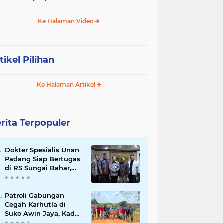
Ke Halaman Video
tikel Pilihan
Ke Halaman Artikel
rita Terpopuler
Dokter Spesialis Unan
Padang Siap Bertugas
di RS Sungai Bahar,
Bupati BBS Apresiasi`
Patroli Gabungan
Cegah Karhutla di
Suko Awin Jaya, Kades
Idawati Gandeng PT