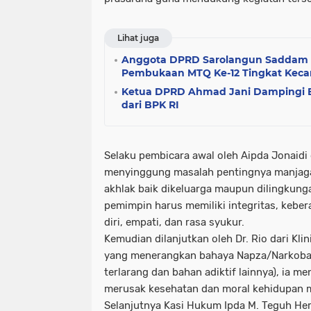
Lihat juga
Anggota DPRD Sarolangun Saddam H
Pembukaan MTQ Ke-12 Tingkat Kecam
Ketua DPRD Ahmad Jani Dampingi B
dari BPK RI
Selaku pembicara awal oleh Aipda Jonaidi
menyinggung masalah pentingnya manjaga 
akhlak baik dikeluarga maupun dilingkung
pemimpin harus memiliki integritas, keber
diri, empati, dan rasa syukur.
Kemudian dilanjutkan oleh Dr. Rio dari Kli
yang menerangkan bahaya Napza/Narkoba 
terlarang dan bahan adiktif lainnya), ia 
merusak kesehatan dan moral kehidupan 
Selanjutnya Kasi Hukum Ipda M. Teguh H