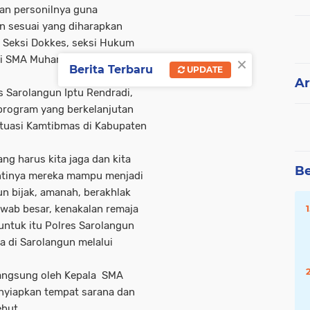
an personilnya guna
 sesuai yang diharapkan
Seksi Dokkes, seksi Hukum
×
di SMA Muhammadiyah Singkut
Berita Terbaru
UPDATE
Ar
s Sarolangun Iptu Rendradi,
program yang berkelanjutan
ituasi Kamtibmas di Kabupaten
g harus kita jaga dan kita
Be
nantinya mereka mampu menjadi
n bijak, amanah, berakhlak
ab besar, kenakalan remaja
untuk itu Polres Sarolangun
 di Sarolangun melalui
angsung oleh Kepala SMA
nyiapkan tempat sarana dan
but.