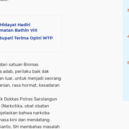
idayat Hadiri
atan Bathin VIII
upati Terima Opini WTP
 dari satuan Binmas
adab, perilaku baik dak
an luar, untuk menjadi seorang
anian, rasa hormat, kesadaran
nik Dokkes Polres Sarolangun
(Narkotika, obat obatan
menjelaskan bahwa narkoba
masa kini dan mendatang.
erianto, SH membahas masalah