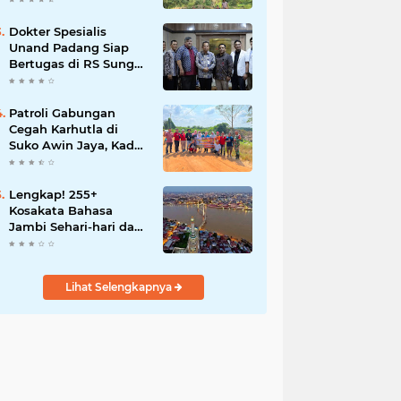
Dokter Spesialis
Unand Padang Siap
Bertugas di RS Sungai
Bahar, Bupati BBS
Apresiasi`
Patroli Gabungan
Cegah Karhutla di
Suko Awin Jaya, Kades
Idawati Gandeng PT
BBB-S, TNI dan BPD
Lengkap! 255+
Kosakata Bahasa
Jambi Sehari-hari dan
Artinya
Lihat Selengkapnya