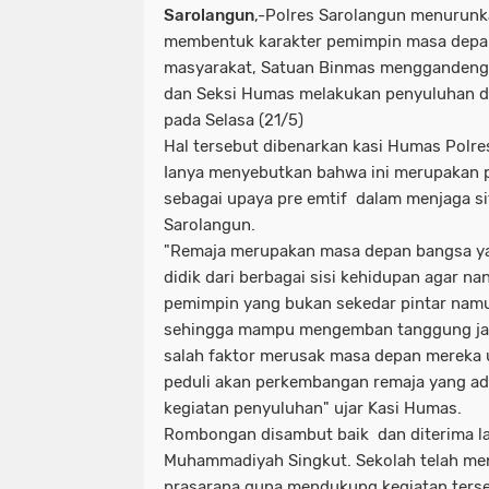
Sarolangun
,-Polres Sarolangun menurunk
membentuk karakter pemimpin masa depan
masyarakat, Satuan Binmas menggandeng 
dan Seksi Humas melakukan penyuluhan 
pada Selasa (21/5)
Hal tersebut dibenarkan kasi Humas Polre
Ianya menyebutkan bahwa ini merupakan 
sebagai upaya pre emtif dalam menjaga s
Sarolangun.
"Remaja merupakan masa depan bangsa yan
didik dari berbagai sisi kehidupan agar 
pemimpin yang bukan sekedar pintar namu
sehingga mampu mengemban tanggung jaw
salah faktor merusak masa depan mereka 
peduli akan perkembangan remaja yang ada
kegiatan penyuluhan" ujar Kasi Humas.
Rombongan disambut baik dan diterima l
Muhammadiyah Singkut. Sekolah telah me
prasarana guna mendukung kegiatan terse