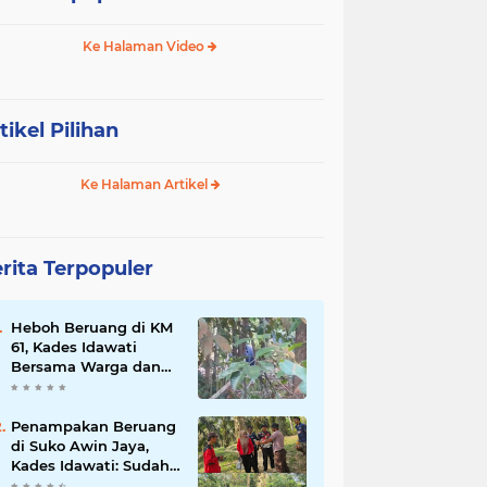
Ke Halaman Video
tikel Pilihan
Ke Halaman Artikel
rita Terpopuler
Heboh Beruang di KM
61, Kades Idawati
Bersama Warga dan
BPD Turun Langsung
ke Lokasi
Penampakan Beruang
di Suko Awin Jaya,
Kades Idawati: Sudah
Lapor BKSDA Jambi