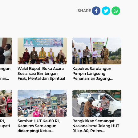
SHARE
langun
Wakil Bupati Buka Acara
Kapolres Sarolangun
Sosialisasi Bimbingan
Pimpin Langsung
min
Fisik, Mental dan Spiritual
Penanaman Jagung
saikan
Kuartal III Dukung
Program Ketahanan
Pangan di Wilayah
Sarolangun.
RI,
Sambut HUT Ke-80 RI,
Bangkitkan Semangat
upati
Kapolres Sarolangun
Nasionalisme Jelang HUT
didampingi Ketua
RI ke-80, Polres
an
Bhayangkari Bagikan
Sarolangun Bagikan