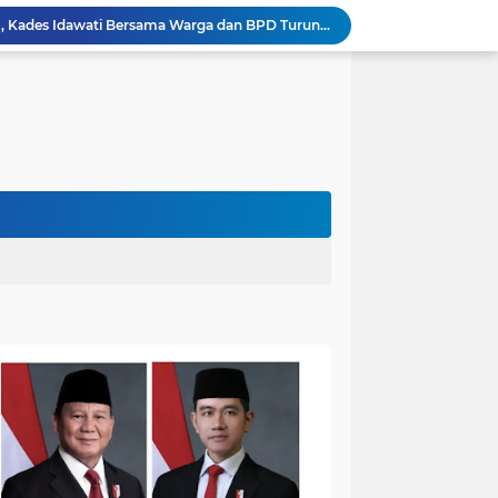
Heboh Beruang di KM 61, Kades Idawati Bersama Warga dan BPD Turun Langsung ke Lokasi
n Program BERBAKTI di HUT Desa Mingkung Jaya
Bikin Resah: Petugas Damkar Sungai Bahar Amankan Sarang Tawon di Pemukiman Warga
Dokter Spesialis Unand Padang Siap Bertugas di RS Sungai Bahar, Bupati BBS Apresiasi`
DPRD Muaro Jambi Dorong Pemkab Kaji Ulang Rencana Pinjaman Rp200 Miliar`
Kapolres Muaro Jambi Dorong Penyelesaian Permasalahan PT SATU Melalui Dialog dan Kepastian Hukum
Warga Panca Bakti Lega, Cincin Nyangkut di Jari Berhasil Dilepas Damkar Sungai Bahar`
Viral,Buaya Muncul di Sungai Batanghari Pulau Kayu Aro, Sekdes: Lokasi di RT 07`
26 Menit Tuntas! Damkar Sungai Bahar Evakuasi Ular di Halaman Rumah Warga
Penampakan Beruang di Suko Awin Jaya, Kades Idawati: Sudah Lapor BKSDA Jambi