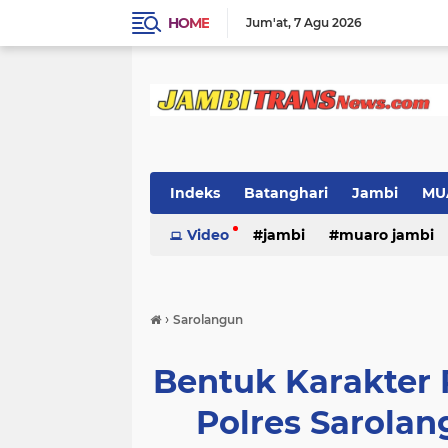
HOME
Jum'at
7 Agu 2026
Indeks
Batanghari
Jambi
MU
Video
jambi
muaro jambi
›
Sarolangun
Bentuk Karakter
Polres Sarolan