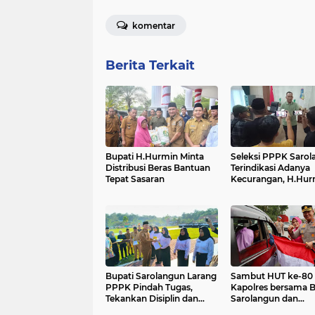
komentar
Berita Terkait
Bupati H.Hurmin Minta
Seleksi PPPK Saro
Distribusi Beras Bantuan
Terindikasi Adanya
Tepat Sasaran
Kecurangan, H.Hur
Komitmen Menyele
Bupati Sarolangun Larang
Sambut HUT ke-80 
PPPK Pindah Tugas,
Kapolres bersama B
Tekankan Disiplin dan
Sarolangun dan
Tanggung Jawab
Forkopimda Bagik