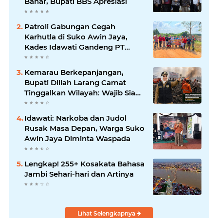
Bahar, Bupati BBS Apresiasi`
Patroli Gabungan Cegah
Karhutla di Suko Awin Jaya,
Kades Idawati Gandeng PT
BBB-S, TNI dan BPD
Kemarau Berkepanjangan,
Bupati Dillah Larang Camat
Tinggalkan Wilayah: Wajib Siaga
Hadapi Karhutla dan Kebakaran
Permukiman
Idawati: Narkoba dan Judol
Rusak Masa Depan, Warga Suko
Awin Jaya Diminta Waspada
Lengkap! 255+ Kosakata Bahasa
Jambi Sehari-hari dan Artinya
Lihat Selengkapnya