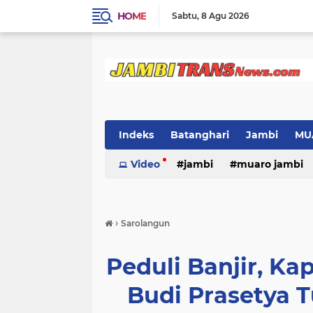
HOME
Sabtu
8 Agu 2026
Indeks
Batanghari
Jambi
MU
Video
jambi
muaro jambi
›
Sarolangun
Peduli Banjir, K
Budi Prasetya 