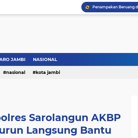
Bupati BBS Perkenalka
ARO JAMBI
NASIONAL
nasional
kota jambi
apolres Sarolangun AKBP
Turun Langsung Bantu