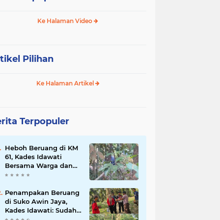
Ke Halaman Video
tikel Pilihan
Ke Halaman Artikel
rita Terpopuler
Heboh Beruang di KM
61, Kades Idawati
Bersama Warga dan
BPD Turun Langsung
ke Lokasi
Penampakan Beruang
di Suko Awin Jaya,
Kades Idawati: Sudah
Lapor BKSDA Jambi