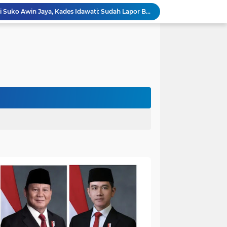
Penampakan Beruang di Suko Awin Jaya, Kades Idawati: Sudah Lapor BKSDA Jambi
Heboh Beruang di KM 61, Kades Idawati Bersama Warga dan BPD Turun Langsung ke Lokasi
n Program BERBAKTI di HUT Desa Mingkung Jaya
Bikin Resah: Petugas Damkar Sungai Bahar Amankan Sarang Tawon di Pemukiman Warga
Dokter Spesialis Unand Padang Siap Bertugas di RS Sungai Bahar, Bupati BBS Apresiasi`
DPRD Muaro Jambi Dorong Pemkab Kaji Ulang Rencana Pinjaman Rp200 Miliar`
Kapolres Muaro Jambi Dorong Penyelesaian Permasalahan PT SATU Melalui Dialog dan Kepastian Hukum
Warga Panca Bakti Lega, Cincin Nyangkut di Jari Berhasil Dilepas Damkar Sungai Bahar`
Viral,Buaya Muncul di Sungai Batanghari Pulau Kayu Aro, Sekdes: Lokasi di RT 07`
Akhirnya Dievakuasi! BKSDA Jambi Amankan Beruang Madu di Suko Awin Jaya