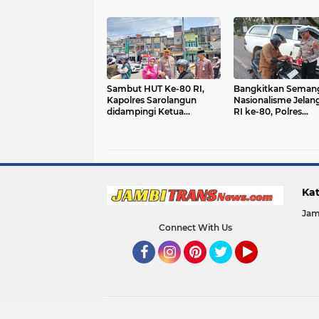
Kuartal III Dukung
Program Ketahana
Pangan di Wilayah
Sarolangun.
Sambut HUT Ke-80 RI,
Bangkitkan Seman
Kapolres Sarolangun
Nasionalisme Jelan
didampingi Ketua
RI ke-80, Polres
Bhayangkari Bagikan
Sarolangun Bagika
Langsung Bendera Merah
Bendera Merah Put
Putih ke Warga Singkut.
kepada Masyarakat
Kat
Jam
Connect With Us
Facebook
Instagram
Pinterest
Twitter
YouTube