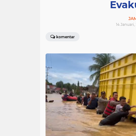
Evak
JA
14 Januari,
komentar