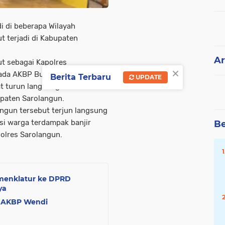
i di beberapa Wilayah
t terjadi di Kabupaten
Ar
ut sebagai Kapolres
×
da AKBP Budi Prasetya,
Berita Terbaru
UPDATE
at turun langsung membantu
upaten Sarolangun.
angun tersebut terjun langsung
i warga terdampak banjir
Be
olres Sarolangun.
menklatur ke DPRD
ya
il AKBP Wendi