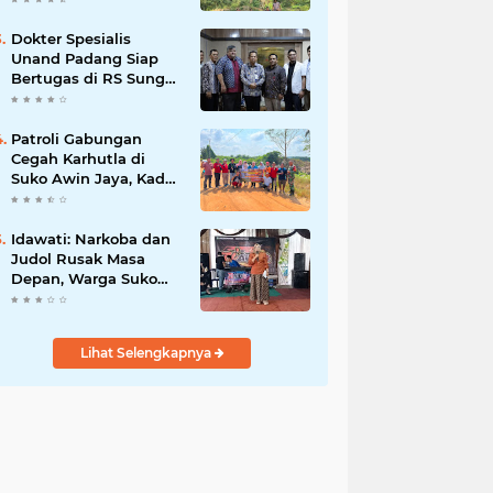
Dokter Spesialis
Unand Padang Siap
Bertugas di RS Sungai
Bahar, Bupati BBS
Apresiasi`
Patroli Gabungan
Cegah Karhutla di
Suko Awin Jaya, Kades
Idawati Gandeng PT
BBB-S, TNI dan BPD
Idawati: Narkoba dan
Judol Rusak Masa
Depan, Warga Suko
Awin Jaya Diminta
Waspada
Lihat Selengkapnya