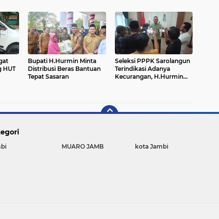
Tanggung Jawab
Forkopimda Bagikan
n
Bendera Merah Putih.
gat
Bupati H.Hurmin Minta
Seleksi PPPK Sarolangun
g HUT
Distribusi Beras Bantuan
Terindikasi Adanya
Tepat Sasaran
Kecurangan, H.Hurmin
n
Komitmen Menyelesaikan
ih
egori
bi
MUARO JAMB
kota Jambi
Copyright ©
2026 JAMBI TRANS NEWS