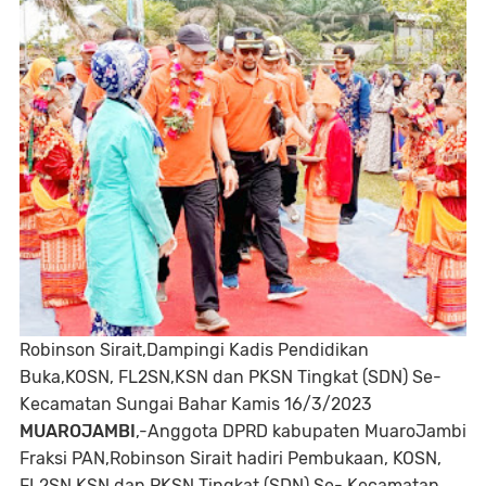
Robinson Sirait,Dampingi Kadis Pendidikan
Buka,KOSN, FL2SN,KSN dan PKSN Tingkat (SDN) Se-
Kecamatan Sungai Bahar Kamis 16/3/2023
MUAROJAMBI
,-Anggota DPRD kabupaten MuaroJambi
Fraksi PAN,Robinson Sirait hadiri Pembukaan, KOSN,
FL2SN,KSN dan PKSN Tingkat (SDN) Se- Kecamatan