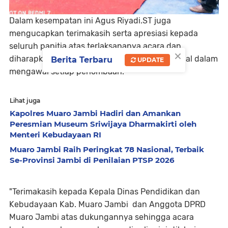
Dalam kesempatan ini Agus Riyadi.ST juga
mengucapkan terimakasih serta apresiasi kepada
seluruh panitia atas terlaksananya acara dan
×
diharapkan para juri bisa sportif dan profesional dalam
Berita Terbaru
UPDATE
mengawal setiap perlombaan.
Lihat juga
Kapolres Muaro Jambi Hadiri dan Amankan
Peresmian Museum Sriwijaya Dharmakirti oleh
Menteri Kebudayaan RI
Muaro Jambi Raih Peringkat 78 Nasional, Terbaik
Se-Provinsi Jambi di Penilaian PTSP 2026
"Terimakasih kepada Kepala Dinas Pendidikan dan
Kebudayaan Kab. Muaro Jambi dan Anggota DPRD
Muaro Jambi atas dukungannya sehingga acara