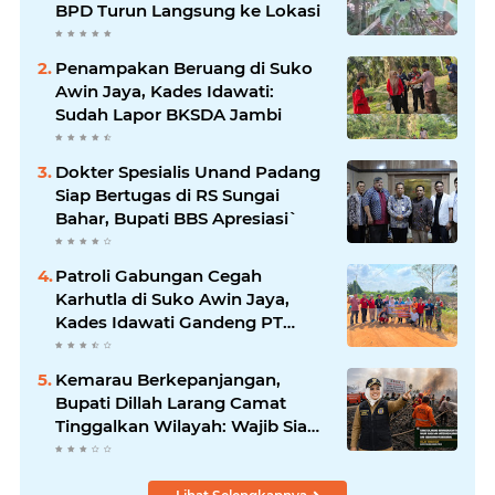
BPD Turun Langsung ke Lokasi
Penampakan Beruang di Suko
Awin Jaya, Kades Idawati:
Sudah Lapor BKSDA Jambi
Dokter Spesialis Unand Padang
Siap Bertugas di RS Sungai
Bahar, Bupati BBS Apresiasi`
Patroli Gabungan Cegah
Karhutla di Suko Awin Jaya,
Kades Idawati Gandeng PT
BBB-S, TNI dan BPD
Kemarau Berkepanjangan,
Bupati Dillah Larang Camat
Tinggalkan Wilayah: Wajib Siaga
Hadapi Karhutla dan Kebakaran
Permukiman