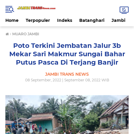
Home
Terpopuler
Indeks
Batanghari
Jambi
›
MUARO JAMBI
Poto Terkini Jembatan Jalur 3b
Mekar Sari Makmur Sungai Bahar
Putus Pasca Di Terjang Banjir
JAMBI TRANS NEWS
08 September, 2022 | September 08, 2022 WIB