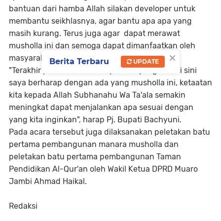
bantuan dari hamba Allah silakan developer untuk
membantu seikhlasnya, agar bantu apa apa yang
masih kurang. Terus juga agar dapat merawat
musholla ini dan semoga dapat dimanfaatkan oleh
×
masyarakat yang ada di sini", sebutnya.
Berita Terbaru
UPDATE
"Terakhir pada seluruh masyarakat yang ada di sini
saya berharap dengan ada yang musholla ini, ketaatan
kita kepada Allah Subhanahu Wa Ta'ala semakin
meningkat dapat menjalankan apa sesuai dengan
yang kita inginkan", harap Pj. Bupati Bachyuni.
Pada acara tersebut juga dilaksanakan peletakan batu
pertama pembangunan manara musholla dan
peletakan batu pertama pembangunan Taman
Pendidikan Al-Qur'an oleh Wakil Ketua DPRD Muaro
Jambi Ahmad Haikal.
Redaksi