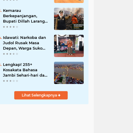
BBB-S, TNI dan BPD
Kemarau
Berkepanjangan,
Bupati Dillah Larang
Camat Tinggalkan
Wilayah: Wajib Siaga
Hadapi Karhutla dan
Idawati: Narkoba dan
Kebakaran
Judol Rusak Masa
Permukiman
Depan, Warga Suko
Awin Jaya Diminta
Waspada
Lengkap! 255+
Kosakata Bahasa
Jambi Sehari-hari dan
Artinya
Lihat Selengkapnya