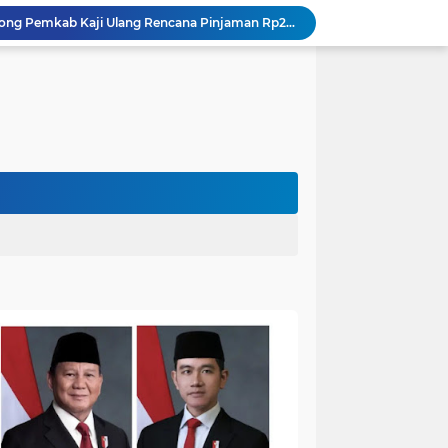
Kapolres Muaro Jambi Dorong Penyelesaian Permasalahan PT SATU Melalui Dialog dan Kepastian Hukum
Warga Panca Bakti Lega, Cincin Nyangkut di Jari Berhasil Dilepas Damkar Sungai Bahar`
Viral,Buaya Muncul di Sungai Batanghari Pulau Kayu Aro, Sekdes: Lokasi di RT 07`
26 Menit Tuntas! Damkar Sungai Bahar Evakuasi Ular di Halaman Rumah Warga
Polres Muaro Jambi Raih Penghargaan Kapolri pada Rakernis Bidang Keuangan Polda Jambi
Patroli Gabungan Cegah Karhutla di Suko Awin Jaya, Kades Idawati Gandeng PT BBB-S, TNI dan BPD
Bupati Fadhil Arief Serahkan Rumah Layak Huni BAZNAS di Simpang Terusan`
Bikin Resah: Petugas Damkar Sungai Bahar Amankan Sarang Tawon di Pemukiman Warga
Dokter Spesialis Unand Padang Siap Bertugas di RS Sungai Bahar, Bupati BBS Apresiasi`
DPRD Muaro Jambi Dorong Pemkab Kaji Ulang Rencana Pinjaman Rp200 Miliar`