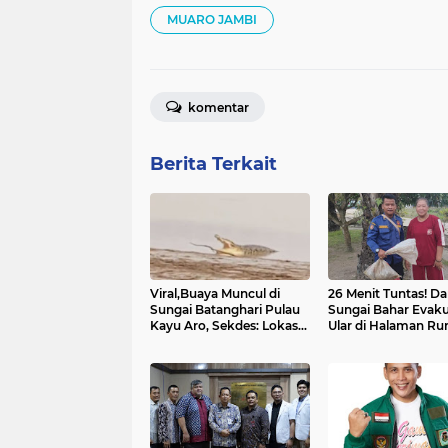
MUARO JAMBI
komentar
Berita Terkait
Viral,Buaya Muncul di
26 Menit Tuntas! D
Sungai Batanghari Pulau
Sungai Bahar Evaku
Kayu Aro, Sekdes: Lokasi
Ular di Halaman R
di RT 07`
Warga