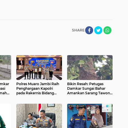
SHARE
amkar
Polres Muaro Jambi Raih
Bikin Resah: Petugas
asi
Penghargaan Kapolri
Damkar Sungai Bahar
umah
pada Rakernis Bidang
Amankan Sarang Tawon
Keuangan Polda Jambi
di Pemukiman Warga