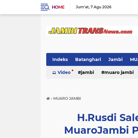
HOME
Jum'at
7 Agu 2026
Indeks
Batanghari
Jambi
MU
Video
jambi
muaro jambi
›
MUARO JAMBI
H.Rusdi Sa
MuaroJambi P