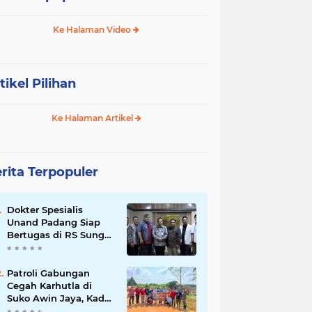
Ke Halaman Video
tikel Pilihan
Ke Halaman Artikel
rita Terpopuler
Dokter Spesialis
Unand Padang Siap
Bertugas di RS Sungai
Bahar, Bupati BBS
Apresiasi`
Patroli Gabungan
Cegah Karhutla di
Suko Awin Jaya, Kades
Idawati Gandeng PT