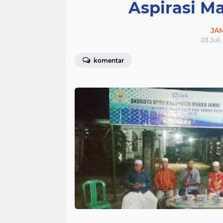
Aspirasi M
JA
03 Juli
komentar