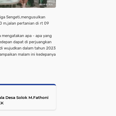
tiga Sengeti,mengusulkan
0 m,jalan pertanian di rt 09
 mengatakan apa - apa yang
edepan dapat di perjuangkan
 di wujudkan dalam tahun 2023
sampaikan malam ini kedepanya
ala Desa Solok M.Fathoni
KK