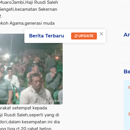
uaroJambi,Haji Rusdi Saleh
 Sengeti,kecamatan Sekernan
.
,tokoh Agama,generasi muda
×
Ar
Berita Terbaru
UPDATE
Be
arakat setempat kepada
 Rusdi Saleh,seperti yang di
dori,dalam kesempatan ini dia
 tiga rt,20,rabat beton