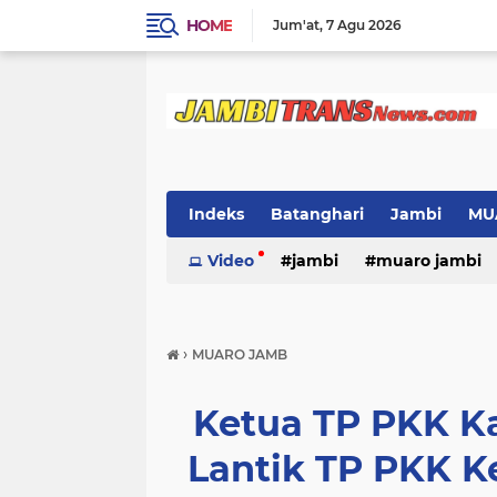
HOME
Jum'at
7 Agu 2026
Indeks
Batanghari
Jambi
MU
Video
jambi
muaro jambi
›
MUARO JAMB
Ketua TP PKK K
Lantik TP PKK 