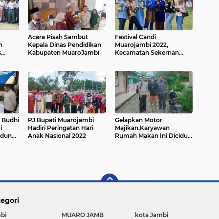
Acara Pisah Sambut
Festival Candi
n
Kepala Dinas Pendidikan
Muarojambi 2022,
s
Kabupaten MuaroJambi
Kecamatan Sekernan
To
Raih Prestasi
 Budhi
PJ Bupati Muarojambi
Gelapkan Motor
i
Hadiri Peringatan Hari
Majikan,Karyawan
edung
Anak Nasional 2022
Rumah Makan Ini Diciduk
nggi
Reskrim Polsek Sekernan
egori
bi
MUARO JAMB
kota Jambi