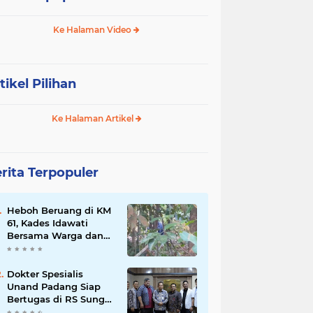
Ke Halaman Video
tikel Pilihan
Ke Halaman Artikel
rita Terpopuler
Heboh Beruang di KM
61, Kades Idawati
Bersama Warga dan
BPD Turun Langsung
ke Lokasi
Dokter Spesialis
Unand Padang Siap
Bertugas di RS Sungai
Bahar, Bupati BBS