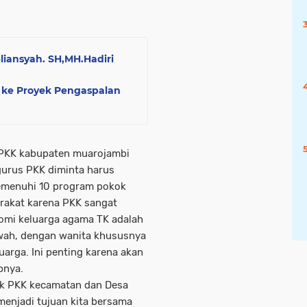
liansyah. SH,MH.Hadiri
 ke Proyek Pengaspalan
 PKK kabupaten muarojambi
gurus PKK diminta harus
emenuhi 10 program pokok
rakat karena PKK sangat
omi keluarga agama TK adalah
wah, dengan wanita khususnya
arga. Ini penting karena akan
pnya.
ak PKK kecamatan dan Desa
menjadi tujuan kita bersama