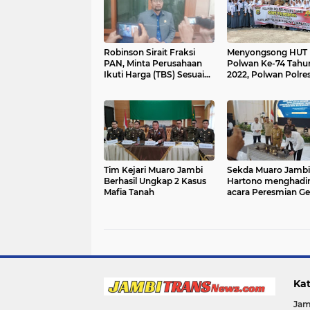
Robinson Sirait Fraksi
Menyongsong HUT
PAN, Minta Perusahaan
Polwan Ke-74 Tahu
Ikuti Harga (TBS) Sesuai
2022, Polwan Polre
Instruksi Menteri
Muaro Jambi Goes 
School diSMAN 2.
Tim Kejari Muaro Jambi
Sekda Muaro Jambi
Berhasil Ungkap 2 Kasus
Hartono menghadir
Mafia Tanah
acara Peresmian G
Diklat Kejaksaan Ti
Provinsi Jambi
Kat
Jam