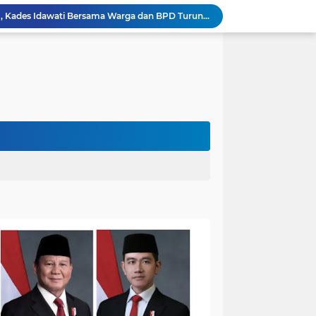
Heboh Beruang di KM 61, Kades Idawati Bersama Warga dan BPD Turun Langsung ke Lokasi
n Program BERBAKTI di HUT Desa Mingkung Jaya
Bikin Resah: Petugas Damkar Sungai Bahar Amankan Sarang Tawon di Pemukiman Warga
Dokter Spesialis Unand Padang Siap Bertugas di RS Sungai Bahar, Bupati BBS Apresiasi`
DPRD Muaro Jambi Dorong Pemkab Kaji Ulang Rencana Pinjaman Rp200 Miliar`
Kapolres Muaro Jambi Dorong Penyelesaian Permasalahan PT SATU Melalui Dialog dan Kepastian Hukum
Warga Panca Bakti Lega, Cincin Nyangkut di Jari Berhasil Dilepas Damkar Sungai Bahar`
Viral,Buaya Muncul di Sungai Batanghari Pulau Kayu Aro, Sekdes: Lokasi di RT 07`
26 Menit Tuntas! Damkar Sungai Bahar Evakuasi Ular di Halaman Rumah Warga
Penampakan Beruang di Suko Awin Jaya, Kades Idawati: Sudah Lapor BKSDA Jambi