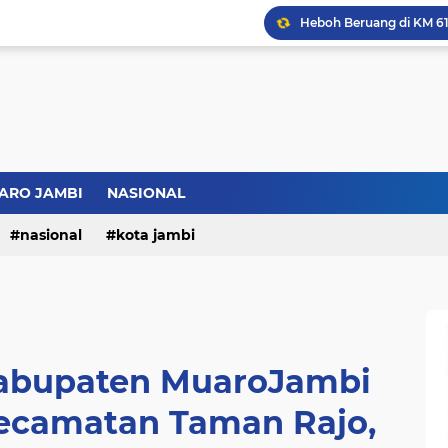
Bupati BBS Perkenalka
ARO JAMBI
NASIONAL
nasional
kota jambi
abupaten MuaroJambi
Kecamatan Taman Rajo,