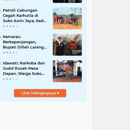
Apresiasi`
Patroli Gabungan
Cegah Karhutla di
Suko Awin Jaya, Kades
Idawati Gandeng PT
BBB-S, TNI dan BPD
Kemarau
Berkepanjangan,
Bupati Dillah Larang
Camat Tinggalkan
Wilayah: Wajib Siaga
Hadapi Karhutla dan
Idawati: Narkoba dan
Kebakaran
Judol Rusak Masa
Permukiman
Depan, Warga Suko
Awin Jaya Diminta
Waspada
Lihat Selengkapnya