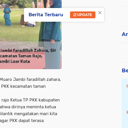
×
Berita Terbaru
UPDATE
Ar
Be
uaro Jambi faradillah zahara,
P PKK kecamatan taman
 rajo Ketua TP PKK kabupaten
ahwa dirinya meminta ketua
lantik mengatakan mari kita
agar PKK dapat terasa