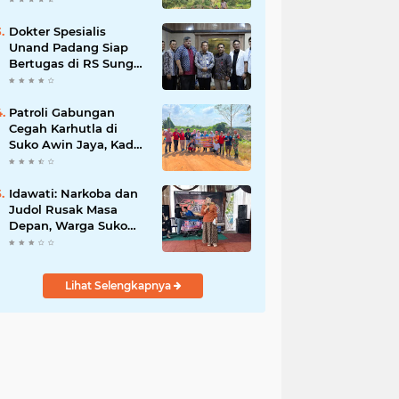
Dokter Spesialis
Unand Padang Siap
Bertugas di RS Sungai
Bahar, Bupati BBS
Apresiasi`
Patroli Gabungan
Cegah Karhutla di
Suko Awin Jaya, Kades
Idawati Gandeng PT
BBB-S, TNI dan BPD
Idawati: Narkoba dan
Judol Rusak Masa
Depan, Warga Suko
Awin Jaya Diminta
Waspada
Lihat Selengkapnya