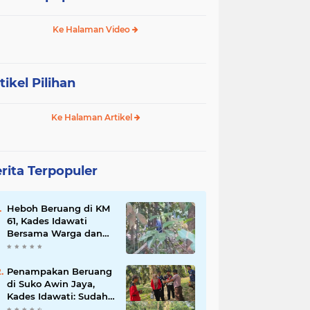
Ke Halaman Video
tikel Pilihan
Ke Halaman Artikel
rita Terpopuler
Heboh Beruang di KM
61, Kades Idawati
Bersama Warga dan
BPD Turun Langsung
ke Lokasi
Penampakan Beruang
di Suko Awin Jaya,
Kades Idawati: Sudah
Lapor BKSDA Jambi