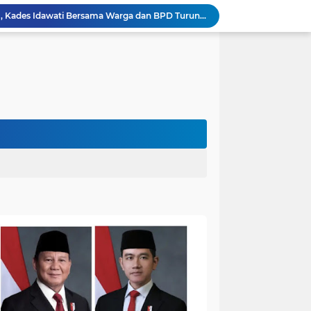
Heboh Beruang di KM 61, Kades Idawati Bersama Warga dan BPD Turun Langsung ke Lokasi
n Program BERBAKTI di HUT Desa Mingkung Jaya
Bikin Resah: Petugas Damkar Sungai Bahar Amankan Sarang Tawon di Pemukiman Warga
Dokter Spesialis Unand Padang Siap Bertugas di RS Sungai Bahar, Bupati BBS Apresiasi`
DPRD Muaro Jambi Dorong Pemkab Kaji Ulang Rencana Pinjaman Rp200 Miliar`
Kapolres Muaro Jambi Dorong Penyelesaian Permasalahan PT SATU Melalui Dialog dan Kepastian Hukum
Warga Panca Bakti Lega, Cincin Nyangkut di Jari Berhasil Dilepas Damkar Sungai Bahar`
Viral,Buaya Muncul di Sungai Batanghari Pulau Kayu Aro, Sekdes: Lokasi di RT 07`
Akhirnya Dievakuasi! BKSDA Jambi Amankan Beruang Madu di Suko Awin Jaya
Penampakan Beruang di Suko Awin Jaya, Kades Idawati: Sudah Lapor BKSDA Jambi