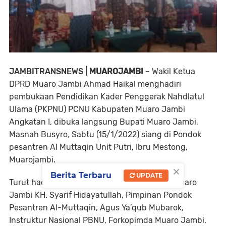
JAMBITRANSNEWS
| MUAROJAMBI
– Wakil Ketua
DPRD Muaro Jambi Ahmad Haikal menghadiri
pembukaan Pendidikan Kader Penggerak Nahdlatul
Ulama (PKPNU) PCNU Kabupaten Muaro Jambi
Angkatan I, dibuka langsung Bupati Muaro Jambi,
Masnah Busyro, Sabtu (15/1/2022) siang di Pondok
pesantren Al Muttaqin Unit Putri, Ibru Mestong,
Muarojambi.
×
Berita Terbaru
UPDATE
Turut hadir dalam kegiatan itu Ketua PCNU Muaro
Jambi KH. Syarif Hidayatullah, Pimpinan Pondok
Pesantren Al-Muttaqin, Agus Ya’qub Mubarok,
Instruktur Nasional PBNU, Forkopimda Muaro Jambi,