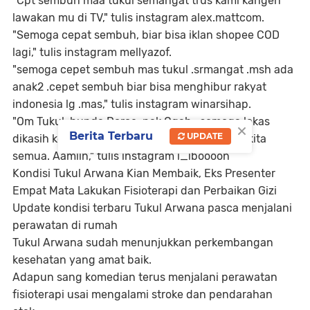
"Cpt sembuh maa tukul semangat trus kami kangen
lawakan mu di TV," tulis instagram alex.mattcom.
"Semoga cepat sembuh, biar bisa iklan shopee COD
lagi," tulis instagram mellyazof.
"semoga cepet sembuh mas tukul .srmangat .msh ada
anak2 .cepet sembuh biar bisa menghibur rakyat
indonesia lg .mas," tulis instagram winarsihap.
"Om Tukul, bunda Dorce, pak Ogah.. semoga lekas
×
Berita Terbaru
UPDATE
dikasih kesembuhan dan kembali menghibur kita
semua. Aamiin," tulis instagram i_iboooon
Kondisi Tukul Arwana Kian Membaik, Eks Presenter
Empat Mata Lakukan Fisioterapi dan Perbaikan Gizi
Update kondisi terbaru Tukul Arwana pasca menjalani
perawatan di rumah
Tukul Arwana sudah menunjukkan perkembangan
kesehatan yang amat baik.
Adapun sang komedian terus menjalani perawatan
fisioterapi usai mengalami stroke dan pendarahan