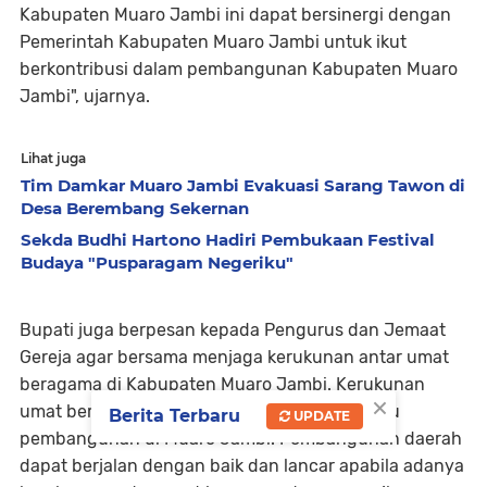
Kabupaten Muaro Jambi ini dapat bersinergi dengan
Pemerintah Kabupaten Muaro Jambi untuk ikut
berkontribusi dalam pembangunan Kabupaten Muaro
Jambi", ujarnya.
Lihat juga
Tim Damkar Muaro Jambi Evakuasi Sarang Tawon di
Desa Berembang Sekernan
Sekda Budhi Hartono Hadiri Pembukaan Festival
Budaya "Pusparagam Negeriku"
Bupati juga berpesan kepada Pengurus dan Jemaat
Gereja agar bersama menjaga kerukunan antar umat
beragama di Kabupaten Muaro Jambi. Kerukunan
×
umat beragama menjadi salah satu titik tumpu
Berita Terbaru
UPDATE
pembangunan di Muaro Jambi. Pembangunan daerah
dapat berjalan dengan baik dan lancar apabila adanya