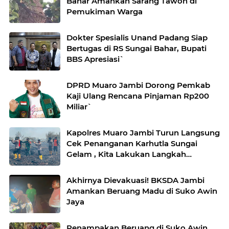
Bahar Amankan Sarang Tawon di
Pemukiman Warga
Dokter Spesialis Unand Padang Siap
Bertugas di RS Sungai Bahar, Bupati
BBS Apresiasi`
DPRD Muaro Jambi Dorong Pemkab
Kaji Ulang Rencana Pinjaman Rp200
Miliar`
Kapolres Muaro Jambi Turun Langsung
Cek Penanganan Karhutla Sungai
Gelam , Kita Lakukan Langkah
Penegakkan Hukum
Akhirnya Dievakuasi! BKSDA Jambi
Amankan Beruang Madu di Suko Awin
Jaya
Penampakan Beruang di Suko Awin