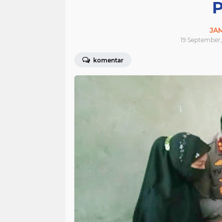
P
JA
19 September,
komentar