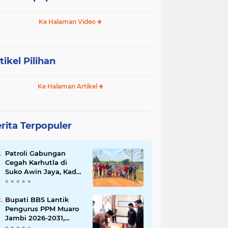
Ke Halaman Video
tikel Pilihan
Ke Halaman Artikel
rita Terpopuler
Patroli Gabungan
Cegah Karhutla di
Suko Awin Jaya, Kades
Idawati Gandeng PT
BBB-S, TNI dan BPD
Bupati BBS Lantik
Pengurus PPM Muaro
Jambi 2026-2031,
Dorong Pemuda Jadi