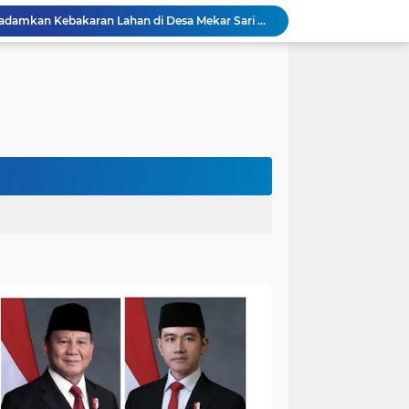
Damkar Sungai Bahar Padamkan Kebakaran Lahan di Desa Mekar Sari Makmur
Bupati Fadhil Hadiri Syukuran Selesai Tanam Padi dan Sedekah Bubur di Desa Pasar Terusan`
Kapolres Muaro Jambi AKBP Bayu Noormansyah Gelar Coffee Morning Bersama Insan Pers
Bupati Dr.Bambang Bayu Suseno Sampaikan Perubahan KUA-PPAS Muaro Jambi 2026 di Rapat Paripurna
Bupati Fadhil Arief Buka BHKC, Ajak Komunitas Motor Jadi Pelopor Tertib Lalu Lintas`
Bupati Fadhil Arief Buka Musda Lembaga Adat Bumi Serentak Bak Regam Batang Hari 2026`
Cegah Kenakalan Remaja Sejak Dini, Sat Binmas Polres Muaro Jambi Edukasi Siswa SMPN 15 Muaro Jambi
26 Menit Tuntas! Damkar Sungai Bahar Evakuasi Ular di Halaman Rumah Warga
Polres Muaro Jambi Raih Penghargaan Kapolri pada Rakernis Bidang Keuangan Polda Jambi
Patroli Gabungan Cegah Karhutla di Suko Awin Jaya, Kades Idawati Gandeng PT BBB-S, TNI dan BPD