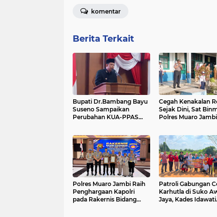
komentar
Berita Terkait
Bupati Dr.Bambang Bayu
Cegah Kenakalan 
Suseno Sampaikan
Sejak Dini, Sat Bin
Perubahan KUA-PPAS
Polres Muaro Jambi
Muaro Jambi 2026 di
Edukasi Siswa SMP
Rapat Paripurna
Muaro Jambi
Polres Muaro Jambi Raih
Patroli Gabungan 
Penghargaan Kapolri
Karhutla di Suko A
pada Rakernis Bidang
Jaya, Kades Idawati
Keuangan Polda Jambi
Gandeng PT BBB-S,
dan BPD