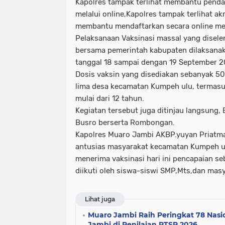
Kapolres tampak terlihat membantu penda
melalui online,Kapolres tampak terlihat ak
membantu mendaftarkan secara online mel
Pelaksanaan Vaksinasi massal yang disel
bersama pemerintah kabupaten dilaksanak
tanggal 18 sampai dengan 19 September 2
Dosis vaksin yang disediakan sebanyak 5
lima desa kecamatan Kumpeh ulu, termasu
mulai dari 12 tahun.
Kegiatan tersebut juga ditinjau langsung
Busro berserta Rombongan.
Kapolres Muaro Jambi AKBP.yuyan Priatma
antusias masyarakat kecamatan Kumpeh ul
menerima vaksinasi hari ini pencapaian s
diikuti oleh siswa-siswi SMP,Mts,dan masy
Lihat juga
Muaro Jambi Raih Peringkat 78 Nasio
Jambi di Penilaian PTSP 2026