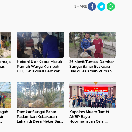
SHARE
Remaja
Heboh! Ular Kobra Masuk
26 Menit Tuntas! Damkar
mas
Rumah Warga Kumpeh
Sungai Bahar Evakuasi
Ulu, Dievakuasi Damkar
Ular di Halaman Rumah
N 15
Tengah Malam
Warga
Cegah
Damkar Sungai Bahar
Kapolres Muaro Jambi
win
Padamkan Kebakaran
AKBP Bayu
Lahan di Desa Mekar Sari
Noormansyah Gelar
 TNI
Makmur
Coffee Morning Bersama
Insan Pers