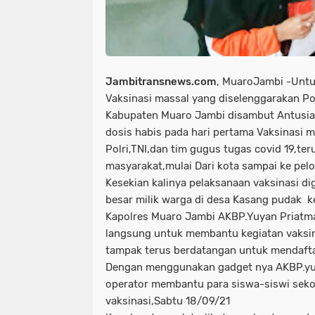
Jambitransnews.com
, MuaroJambi -Untu
Vaksinasi massal yang diselenggarakan Po
Kabupaten Muaro Jambi disambut Antusia
dosis habis pada hari pertama Vaksinasi 
Polri,TNI,dan tim gugus tugas covid 19,te
masyarakat,mulai Dari kota sampai ke pel
Kesekian kalinya pelaksanaan vaksinasi di
besar milik warga di desa Kasang pudak 
Kapolres Muaro Jambi AKBP.Yuyan Priatma
langsung untuk membantu kegiatan vaksin
tampak terus berdatangan untuk mendaftar
Dengan menggunakan gadget nya AKBP.yu
operator membantu para siswa-siswi seko
vaksinasi,Sabtu 18/09/21