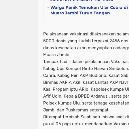
Warga Panik Temukan Ular Cobra d
Muaro Jambi Turun Tangan
Pelaksanaan vaksinasi dilaksanakan selama 
5000 dosis,yang sudah terpakai 2456 dosi
dinas kesehatan akan menyiapkan cadangan
Muaro Jambi
Tampak hadir dalam pelaksanaan Vaksinasi
Kabag Ops Kompol Rinto Haivan Simbolon
Canra, Kabag Ren AKP Budiono, Kasat Sab
Binmas AKP A Akil, Kasat Lantas AKP Navriza
Kasi Propam Iptu ARio, Kapolsek Kumpe U
Afif Udin, Kepala BPBD Ardanus , serta p
Polsek Kumpe Ulu, serta tenaga kesehatan
Jambi dan Puskesmas setempat.
Ditempat terpisah Salah satu siswa saat di
pukul 06 pagi untuk mendapatkan Vaksin,d