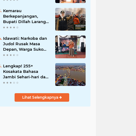
Motor Perubahan
Kemarau
Berkepanjangan,
Bupati Dillah Larang
Camat Tinggalkan
Wilayah: Wajib Siaga
Hadapi Karhutla dan
Idawati: Narkoba dan
Kebakaran
Judol Rusak Masa
Permukiman
Depan, Warga Suko
Awin Jaya Diminta
Waspada
Lengkap! 255+
Kosakata Bahasa
Jambi Sehari-hari dan
Artinya
Lihat Selengkapnya