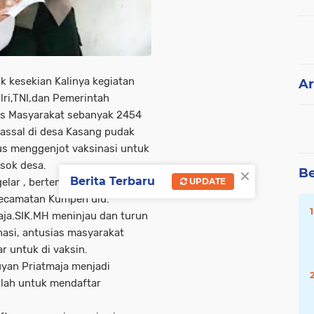
k kesekian Kalinya kegiatan
Ar
lri,TNI,dan Pemerintah
s Masyarakat sebanyak 2454
massal di desa Kasang pudak
rus menggenjot vaksinasi untuk
osok desa.
×
Be
Berita Terbaru
gelar , bertempat di gudang
UPDATE
kecamatan Kumpeh ulu.
ja.SIK.MH meninjau dan turun
asi, antusias masyarakat
 untuk di vaksin.
yan Priatmaja menjadi
lah untuk mendaftar