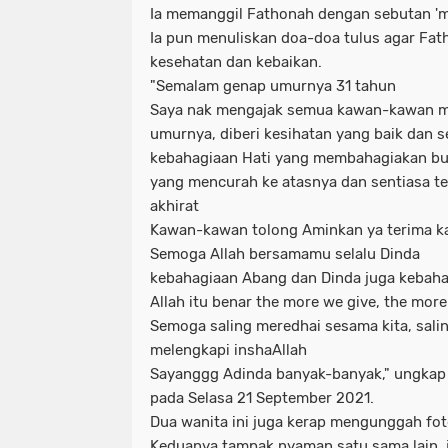
Ia memanggil Fathonah dengan sebutan 'm
Ia pun menuliskan doa-doa tulus agar Fat
kesehatan dan kebaikan.
"Semalam genap umurnya 31 tahun
Saya nak mengajak semua kawan-kawan m
umurnya, diberi kesihatan yang baik dan s
kebahagiaan Hati yang membahagiakan bua
yang mencurah ke atasnya dan sentiasa te
akhirat
Kawan-kawan tolong Aminkan ya terima k
Semoga Allah bersamamu selalu Dinda
kebahagiaan Abang dan Dinda juga kebaha
Allah itu benar the more we give, the mor
Semoga saling meredhai sesama kita, sali
melengkapi inshaAllah
Sayanggg Adinda banyak-banyak," ungkap 
pada Selasa 21 September 2021.
Dua wanita ini juga kerap mengunggah fo
Keduanya tampak nyaman satu sama lain, 