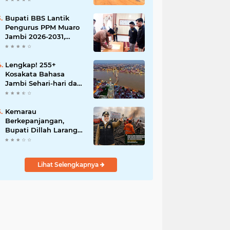
BBB-S, TNI dan BPD
Bupati BBS Lantik
Pengurus PPM Muaro
Jambi 2026-2031,
Dorong Pemuda Jadi
Motor Perubahan
Lengkap! 255+
Kosakata Bahasa
Jambi Sehari-hari dan
Artinya
Kemarau
Berkepanjangan,
Bupati Dillah Larang
Camat Tinggalkan
Wilayah: Wajib Siaga
Hadapi Karhutla dan
Lihat Selengkapnya
Kebakaran
Permukiman