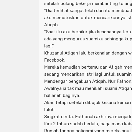
setelah pulang bekerja membanting tulang
"Dia terlihat sangat lelah dan itu membua
aku memutuskan untuk mencarikannya istri
Atiqah.
"Saat itu aku berpikir jika keadaannya teru
ada yang mengurus suamiku sehingga kup
lagi."
Khuzanul Atiqah lalu berkenalan dengan w
Facebook.
Mereka kemudian bertemu dan Atiqah me
sedang mencarikan istri lagi untuk suamin
Mendengar pengakuan Atiqah, Nur Fathona
Awalnya ia tak mau menikahi suami Atiqah
hal aneh baginya.
Akan tetapi setelah dibujuk kesana kemari
luluh.
Singkat cerita, Fathonah akhirnya menjadi 
Kini 2 tahun sudah berlalu, bagaimana ka
Rumah tangga poligami yang mereka anut 