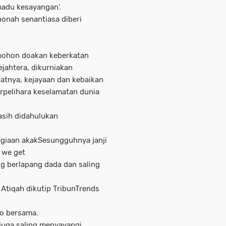
adu kesayangan'.
honah senantiasa diberi
ohon doakan keberkatan
ejahtera, dikurniakan
tnya, kejayaan dan kebaikan
rpelihara keselamatan dunia
asih didahulukan
giaan akakSesungguhnya janji
e we get
ng berlapang dada dan saling
Atiqah dikutip TribunTrends
to bersama.
juga saling menyayangi.