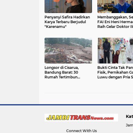
Penyanyi Safira Hadirkan
Membanggakan, Se
Karya Terbaru Berjudul
FAI Eni Heni Hermal
"Karenamu"
Raih Gelar Doktor I
Komputer
Longsor di Cisarua,
Bukti Cinta Tak Pa
Bandung Barat: 30
Fisik, Pernikahan G
Rumah Tertimbun
Luwu dengan Pria 
Material Longsor
Viral
Kat
Jam
Connect With Us