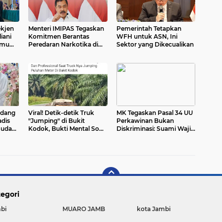
kjen
Menteri IMIPAS Tegaskan
Pemerintah Tetapkan
iani
Komitmen Berantas
WFH untuk ASN, Ini
lmu
Peredaran Narkotika di
Sektor yang Dikecualikan
Lapas dan Rutan
ndang
Viral! Detik-detik Truk
MK Tegaskan Pasal 34 UU
adis
"Jumping" di Bukit
Perkawinan Bukan
Sudan
Kodok, Bukti Mental Sopir
Diskriminasi: Suami Wajib
Indonesia Hadapi Jalan
Nafkahi, Istri Urus Rumah
Ekstrem
Tangga
egori
bi
MUARO JAMB
kota Jambi