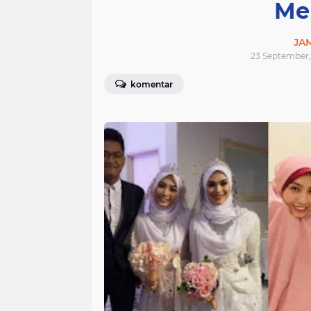
Me
JA
23 September,
komentar