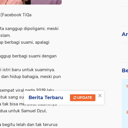
 (Facebook TiQa
ta sanggup dipoligami, meski
Ar
Islam.
p berbagi suami, apalagi
nggup berbagi suami dengan
i istri baru untuk suaminya.
Be
 dan hidup bahagia, meski pun
sempat viral pada 2019 lalu
×
ntuk sang suami.
Berita Terbaru
UPDATE
a tak bisa merawat suaminya
kedua untuk Samuel Dzul,
begitu lelah dan tak terurus