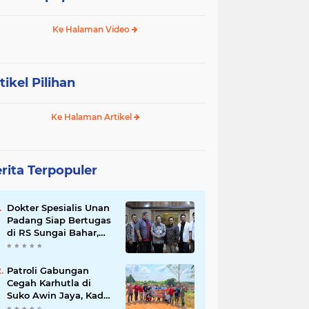
Ke Halaman Video
tikel Pilihan
Ke Halaman Artikel
rita Terpopuler
Dokter Spesialis Unan
Padang Siap Bertugas
di RS Sungai Bahar,
Bupati BBS Apresiasi`
Patroli Gabungan
Cegah Karhutla di
Suko Awin Jaya, Kades
Idawati Gandeng PT