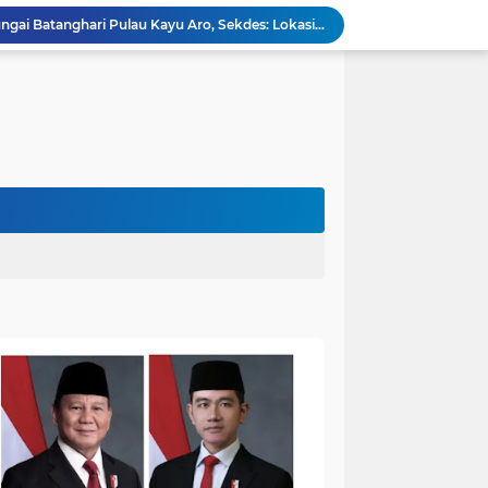
Viral,Buaya Muncul di Sungai Batanghari Pulau Kayu Aro, Sekdes: Lokasi di RT 07`
26 Menit Tuntas! Damkar Sungai Bahar Evakuasi Ular di Halaman Rumah Warga
Polres Muaro Jambi Raih Penghargaan Kapolri pada Rakernis Bidang Keuangan Polda Jambi
Patroli Gabungan Cegah Karhutla di Suko Awin Jaya, Kades Idawati Gandeng PT BBB-S, TNI dan BPD
Damkar Sungai Bahar Padamkan Kebakaran Lahan di Desa Mekar Sari Makmur
Bupati Fadhil Hadiri Syukuran Selesai Tanam Padi dan Sedekah Bubur di Desa Pasar Terusan`
Dokter Spesialis Unan Padang Siap Bertugas di RS Sungai Bahar, Bupati BBS Apresiasi`
DPRD Muaro Jambi Dorong Pemkab Kaji Ulang Rencana Pinjaman Rp200 Miliar`
Kapolres Muaro Jambi Dorong Penyelesaian Permasalahan PT SATU Melalui Dialog dan Kepastian Hukum
Warga Panca Bakti Lega, Cincin Nyangkut di Jari Berhasil Dilepas Damkar Sungai Bahar`