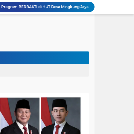
n Program BERBAKTI di HUT Desa Mingkung Jaya
Bikin Resah: Petugas Damkar Sungai Bahar Amankan Sarang Tawon di Pemukiman Warga
Dokter Spesialis Unand Padang Siap Bertugas di RS Sungai Bahar, Bupati BBS Apresiasi`
DPRD Muaro Jambi Dorong Pemkab Kaji Ulang Rencana Pinjaman Rp200 Miliar`
Kapolres Muaro Jambi Dorong Penyelesaian Permasalahan PT SATU Melalui Dialog dan Kepastian Hukum
Warga Panca Bakti Lega, Cincin Nyangkut di Jari Berhasil Dilepas Damkar Sungai Bahar`
Viral,Buaya Muncul di Sungai Batanghari Pulau Kayu Aro, Sekdes: Lokasi di RT 07`
26 Menit Tuntas! Damkar Sungai Bahar Evakuasi Ular di Halaman Rumah Warga
Polres Muaro Jambi Raih Penghargaan Kapolri pada Rakernis Bidang Keuangan Polda Jambi
Heboh Beruang di KM 61, Kades Idawati Bersama Warga dan BPD Turun Langsung ke Lokasi