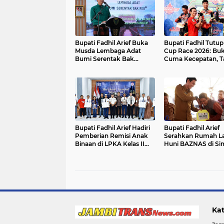
Bupati Fadhil Arief Buka
Bupati Fadhil Tutu
Musda Lembaga Adat
Cup Race 2026: Bu
Bumi Serentak Bak
Cuma Kecepatan, T
Regam Batang Hari 2026`
Juga Ekonomi UMK
Bupati Fadhil Arief Hadiri
Bupati Fadhil Arief
Pemberian Remisi Anak
Serahkan Rumah L
Binaan di LPKA Kelas II
Huni BAZNAS di S
Muara Bulian
Terusan`
Kat