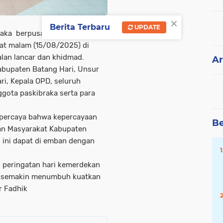
×
Berita Terbaru
UPDATE
ka berpusat di ruang kaca
at malam (15/08/2025) di
alan lancar dan khidmad.
Ar
abupaten Batang Hari, Unsur
ri, Kepala OPD, seluruh
ggota paskibraka serta para
 percaya bahwa kepercayaan
Be
dan Masyarakat Kabupaten
 ini dapat di emban dengan
ui peringatan hari kemerdekan
ga semakin menumbuh kuatkan
r Fadhik