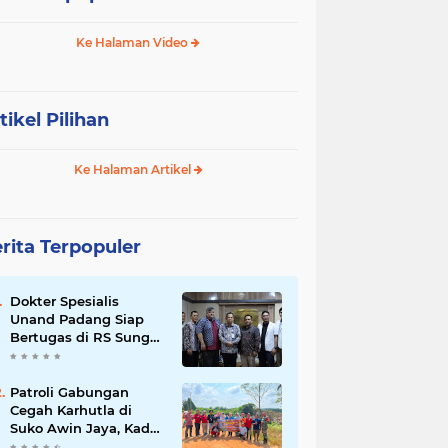
Ke Halaman Video
tikel Pilihan
Ke Halaman Artikel
rita Terpopuler
Dokter Spesialis
Unand Padang Siap
Bertugas di RS Sungai
Bahar, Bupati BBS
Apresiasi`
Patroli Gabungan
Cegah Karhutla di
Suko Awin Jaya, Kades
Idawati Gandeng PT