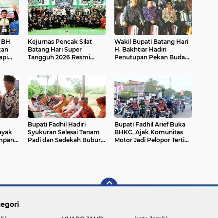
p BH
Kejurnas Pencak Silat
Wakil Bupati Batang Hari
kan
Batang Hari Super
H. Bakhtiar Hadiri
api
Tangguh 2026 Resmi
Penutupan Pekan Budaya
M!
Dibuka di GOR BSC Muara
Jambi Elok Nian 2026
Bulian
Bupati Fadhil Hadiri
Bupati Fadhil Arief Buka
ayak
Syukuran Selesai Tanam
BHKC, Ajak Komunitas
impang
Padi dan Sedekah Bubur
Motor Jadi Pelopor Tertib
di Desa Pasar Terusan`
Lalu Lintas`
egori