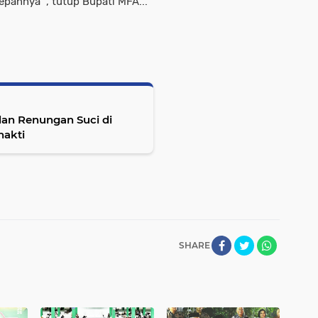
annya ", tutup Bupati MFA...
dan Renungan Suci di
akti
SHARE