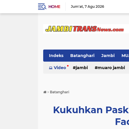
HOME
Jum'at
7 Agu 2026
Indeks
Batanghari
Jambi
MU
Video
jambi
muaro jambi
›
Batanghari
Kukuhkan Paski
Fad