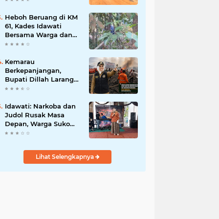
BBB-S, TNI dan BPD
Heboh Beruang di KM
61, Kades Idawati
Bersama Warga dan
BPD Turun Langsung
ke Lokasi
Kemarau
Berkepanjangan,
Bupati Dillah Larang
Camat Tinggalkan
Wilayah: Wajib Siaga
Hadapi Karhutla dan
Idawati: Narkoba dan
Kebakaran
Judol Rusak Masa
Permukiman
Depan, Warga Suko
Awin Jaya Diminta
Waspada
Lihat Selengkapnya