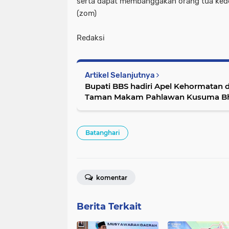
serta dapat membanggakan orang tua kedep
(zom)
Redaksi
Artikel Selanjutnya
Bupati BBS hadiri Apel Kehormatan 
Taman Makam Pahlawan Kusuma Bh
Batanghari
komentar
Berita Terkait