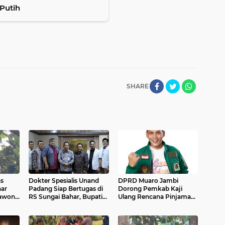
Putih
SHARE
as
Dokter Spesialis Unand
DPRD Muaro Jambi
ar
Padang Siap Bertugas di
Dorong Pemkab Kaji
awon
RS Sungai Bahar, Bupati
Ulang Rencana Pinjaman
ga
BBS Apresiasi`
Rp200 Miliar`