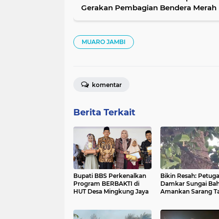
Gerakan Pembagian Bendera Merah 
MUARO JAMBI
komentar
Berita Terkait
Bupati BBS Perkenalkan
Bikin Resah: Petug
Program BERBAKTI di
Damkar Sungai Bah
HUT Desa Mingkung Jaya
Amankan Sarang T
di Pemukiman War