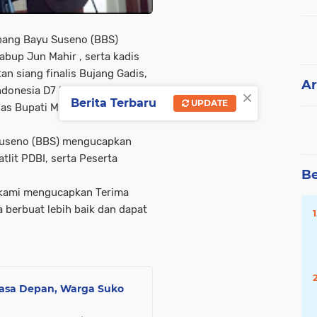
ang Bayu Suseno (BBS)
abup Jun Mahir , serta kadis
n siang finalis Bujang Gadis,
Ar
×
Indonesia D7 Muaro Jambi
Berita Terbaru
UPDATE
as Bupati Muaro Jambi ,
Suseno (BBS) mengucapkan
tlit PDBI, serta Peserta
Be
i kami mengucapkan Terima
a berbuat lebih baik dan dapat
Masa Depan, Warga Suko