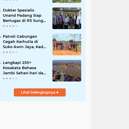
Dokter Spesialis
Unand Padang Siap
Bertugas di RS Sungai
Bahar, Bupati BBS
Apresiasi`
Patroli Gabungan
Cegah Karhutla di
Suko Awin Jaya, Kades
Idawati Gandeng PT
BBB-S, TNI dan BPD
Lengkap! 255+
Kosakata Bahasa
Jambi Sehari-hari dan
Artinya
Lihat Selengkapnya