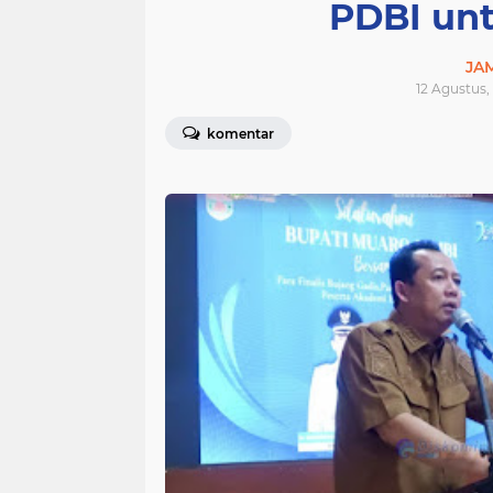
PDBI unt
JA
12 Agustus,
komentar