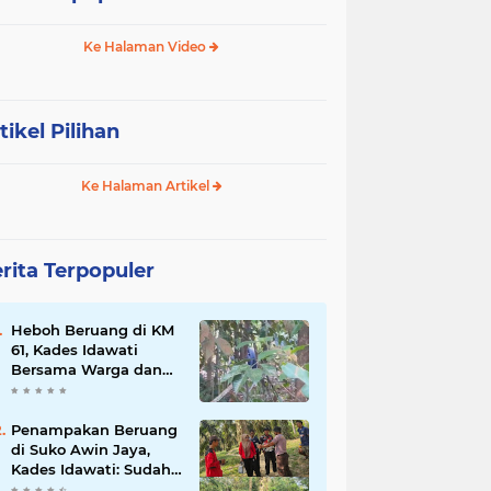
Ke Halaman Video
tikel Pilihan
Ke Halaman Artikel
rita Terpopuler
Heboh Beruang di KM
61, Kades Idawati
Bersama Warga dan
BPD Turun Langsung
ke Lokasi
Penampakan Beruang
di Suko Awin Jaya,
Kades Idawati: Sudah
Lapor BKSDA Jambi