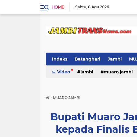
HOME
Sabtu
8 Agu 2026
Indeks
Batanghari
Jambi
MU
Video
jambi
muaro jambi
›
MUARO JAMBI
Bupati Muaro J
kepada Finalis 