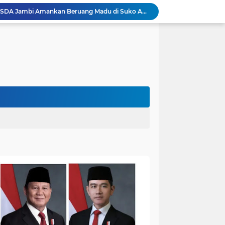
Akhirnya Dievakuasi! BKSDA Jambi Amankan Beruang Madu di Suko Awin Jaya
Penampakan Beruang di Suko Awin Jaya, Kades Idawati: Sudah Lapor BKSDA Jambi
Heboh Beruang di KM 61, Kades Idawati Bersama Warga dan BPD Turun Langsung ke Lokasi
n Program BERBAKTI di HUT Desa Mingkung Jaya
Bikin Resah: Petugas Damkar Sungai Bahar Amankan Sarang Tawon di Pemukiman Warga
Dokter Spesialis Unand Padang Siap Bertugas di RS Sungai Bahar, Bupati BBS Apresiasi`
DPRD Muaro Jambi Dorong Pemkab Kaji Ulang Rencana Pinjaman Rp200 Miliar`
Kapolres Muaro Jambi Dorong Penyelesaian Permasalahan PT SATU Melalui Dialog dan Kepastian Hukum
Warga Panca Bakti Lega, Cincin Nyangkut di Jari Berhasil Dilepas Damkar Sungai Bahar`
Kapolres Muaro Jambi Turun Langsung Cek Penanganan Karhutla Sungai Gelam , Kita Lakukan Langkah Penegakkan Hukum