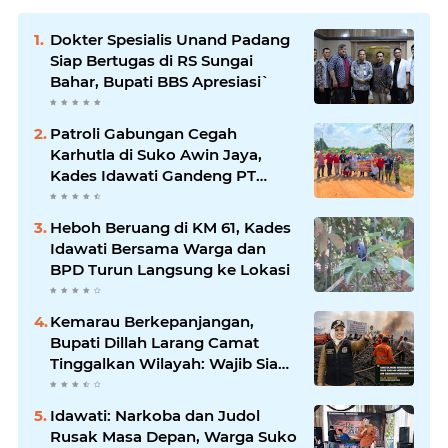
Dokter Spesialis Unand Padang
Siap Bertugas di RS Sungai
Bahar, Bupati BBS Apresiasi`
Patroli Gabungan Cegah
Karhutla di Suko Awin Jaya,
Kades Idawati Gandeng PT
BBB-S, TNI dan BPD
Heboh Beruang di KM 61, Kades
Idawati Bersama Warga dan
BPD Turun Langsung ke Lokasi
Kemarau Berkepanjangan,
Bupati Dillah Larang Camat
Tinggalkan Wilayah: Wajib Siaga
Hadapi Karhutla dan Kebakaran
Permukiman
Idawati: Narkoba dan Judol
Rusak Masa Depan, Warga Suko