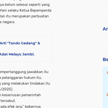
ya belum selesai seperti yang
n Yani selaku Ketua Bapemperda
tan itu merupakan perbuatan
s negara.
Ar
Arti "Tando Gedang" &
 Adat Melayu Jambi.
Be
mempertanggung jawabkan itu
a pelanggaran hukum itu,
ng yang melakukan tindakan itu
5/2025).
n keseriusan pemerintah
tersebut.
ada efek jera,” bebernya.