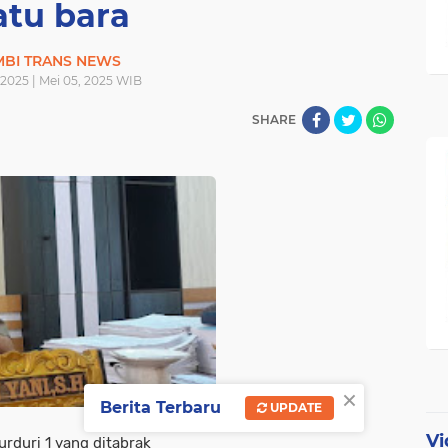
atu bara
MBI TRANS NEWS
 2025 | Mei 05, 2025 WIB
SHARE
×
Berita Terbaru
UPDATE
Vi
rduri 1 yang ditabrak