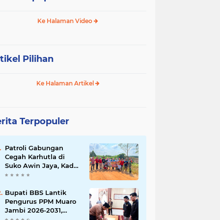
Ke Halaman Video
tikel Pilihan
Ke Halaman Artikel
rita Terpopuler
Patroli Gabungan
Cegah Karhutla di
Suko Awin Jaya, Kades
Idawati Gandeng PT
BBB-S, TNI dan BPD
Bupati BBS Lantik
Pengurus PPM Muaro
Jambi 2026-2031,
Dorong Pemuda Jadi