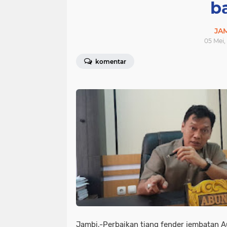
b
JA
05 Mei,
komentar
Jambi,-Perbaikan tiang fender jembatan Au