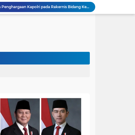
Polres Muaro Jambi Raih Penghargaan Kapolri pada Rakernis Bidang Keuangan Polda Jambi
Patroli Gabungan Cegah Karhutla di Suko Awin Jaya, Kades Idawati Gandeng PT BBB-S, TNI dan BPD
Damkar Sungai Bahar Padamkan Kebakaran Lahan di Desa Mekar Sari Makmur
Bupati Fadhil Hadiri Syukuran Selesai Tanam Padi dan Sedekah Bubur di Desa Pasar Terusan`
Kapolres Muaro Jambi AKBP Bayu Noormansyah Gelar Coffee Morning Bersama Insan Pers
Bupati Dr.Bambang Bayu Suseno Sampaikan Perubahan KUA-PPAS Muaro Jambi 2026 di Rapat Paripurna
Bupati Fadhil Arief Buka BHKC, Ajak Komunitas Motor Jadi Pelopor Tertib Lalu Lintas`
Bupati Fadhil Arief Buka Musda Lembaga Adat Bumi Serentak Bak Regam Batang Hari 2026`
Cegah Kenakalan Remaja Sejak Dini, Sat Binmas Polres Muaro Jambi Edukasi Siswa SMPN 15 Muaro Jambi
26 Menit Tuntas! Damkar Sungai Bahar Evakuasi Ular di Halaman Rumah Warga