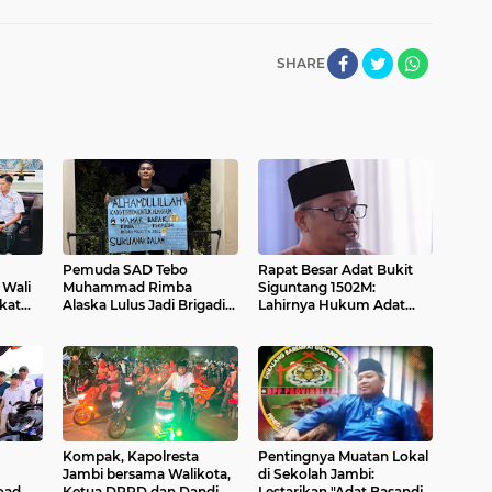
SHARE
Pemuda SAD Tebo
Rapat Besar Adat Bukit
 Wali
Muhammad Rimba
Siguntang 1502M:
kat
Alaska Lulus Jadi Brigadir
Lahirnya Hukum Adat
s dan
Polri 2026
Basendi Syarak di Jambi
Kompak, Kapolresta
Pentingnya Muatan Lokal
Jambi bersama Walikota,
di Sekolah Jambi:
oad
Ketua DPRD dan Dandim
Lestarikan "Adat Basandi