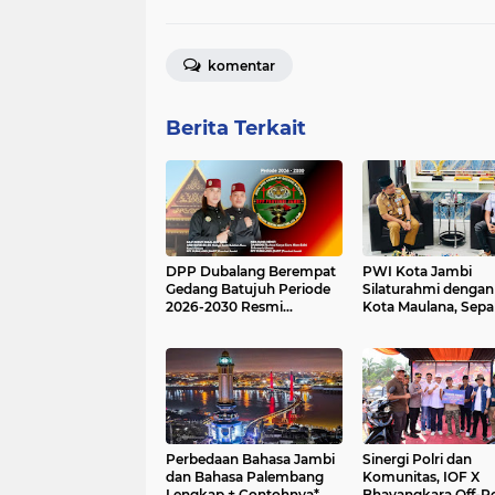
komentar
Berita Terkait
DPP Dubalang Berempat
PWI Kota Jambi
Gedang Batujuh Periode
Silaturahmi dengan
2026-2030 Resmi
Kota Maulana, Sepa
Dikukuhkan di Hari Adat
Perkuat Sinergi Per
Basendi Syarak ke- 524
Pemkot
Perbedaan Bahasa Jambi
Sinergi Polri dan
dan Bahasa Palembang
Komunitas, IOF X
Lengkap + Contohnya*
Bhayangkara Off-R