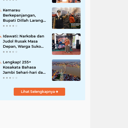
Motor Perubahan
Kemarau
Berkepanjangan,
Bupati Dillah Larang
Camat Tinggalkan
Wilayah: Wajib Siaga
Hadapi Karhutla dan
Idawati: Narkoba dan
Kebakaran
Judol Rusak Masa
Permukiman
Depan, Warga Suko
Awin Jaya Diminta
Waspada
Lengkap! 255+
Kosakata Bahasa
Jambi Sehari-hari dan
Artinya
Lihat Selengkapnya