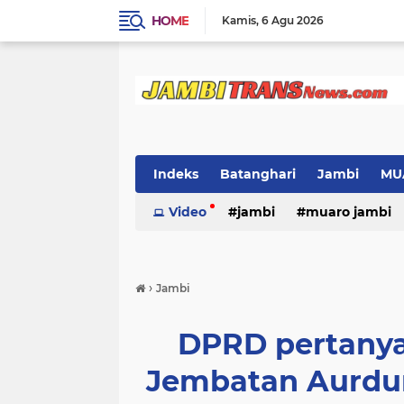
HOME
Kamis
6 Agu 2026
Indeks
Batanghari
Jambi
MU
Video
jambi
muaro jambi
›
Jambi
DPRD pertanya
Jembatan Aurdur