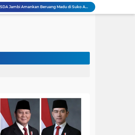
Akhirnya Dievakuasi! BKSDA Jambi Amankan Beruang Madu di Suko Awin Jaya
Penampakan Beruang di Suko Awin Jaya, Kades Idawati: Sudah Lapor BKSDA Jambi
Heboh Beruang di KM 61, Kades Idawati Bersama Warga dan BPD Turun Langsung ke Lokasi
n Program BERBAKTI di HUT Desa Mingkung Jaya
Bikin Resah: Petugas Damkar Sungai Bahar Amankan Sarang Tawon di Pemukiman Warga
Dokter Spesialis Unand Padang Siap Bertugas di RS Sungai Bahar, Bupati BBS Apresiasi`
DPRD Muaro Jambi Dorong Pemkab Kaji Ulang Rencana Pinjaman Rp200 Miliar`
Kapolres Muaro Jambi Dorong Penyelesaian Permasalahan PT SATU Melalui Dialog dan Kepastian Hukum
Warga Panca Bakti Lega, Cincin Nyangkut di Jari Berhasil Dilepas Damkar Sungai Bahar`
Kapolres Muaro Jambi Turun Langsung Cek Penanganan Karhutla Sungai Gelam , Kita Lakukan Langkah Penegakkan Hukum