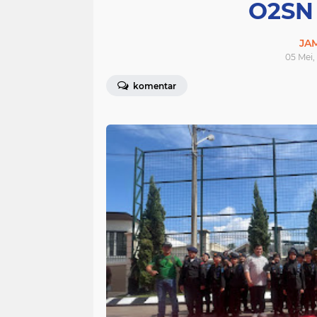
O2SN 
JA
05 Mei,
komentar