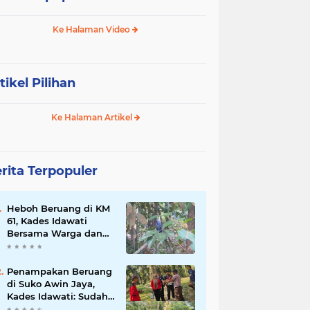
Ke Halaman Video
tikel Pilihan
Ke Halaman Artikel
rita Terpopuler
Heboh Beruang di KM
61, Kades Idawati
Bersama Warga dan
BPD Turun Langsung
ke Lokasi
Penampakan Beruang
di Suko Awin Jaya,
Kades Idawati: Sudah
Lapor BKSDA Jambi