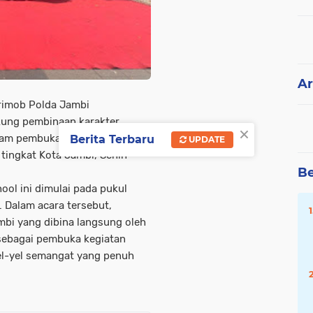
Ar
rimob Polda Jambi
ung pembinaan karakter
×
dalam pembukaan ajang
Berita Terbaru
UPDATE
 tingkat Kota Jambi, Senin
Be
ool ini dimulai pada pukul
. Dalam acara tersebut,
Jambi yang dibina langsung oleh
sebagai pembuka kegiatan
el-yel semangat yang penuh