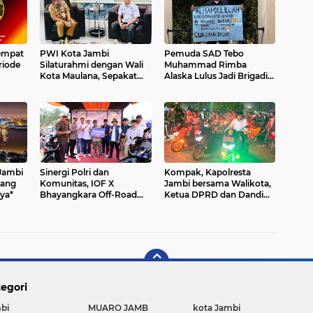
empat
PWI Kota Jambi
Pemuda SAD Tebo
riode
Silaturahmi dengan Wali
Muhammad Rimba
Kota Maulana, Sepakat
Alaska Lulus Jadi Brigadir
 Adat
Perkuat Sinergi Pers dan
Polri 2026
 524
Pemkot
Jambi
Sinergi Polri dan
Kompak, Kapolresta
bang
Komunitas, IOF X
Jambi bersama Walikota,
ya*
Bhayangkara Off-Road
Ketua DPRD dan Dandim
Challenge 2026 Sukses
0415 Jambi Patroli
Digelar di Muaro Jambi
Gabungan Pastikan
Keamanan Masyarakat
egori
bi
MUARO JAMB
kota Jambi