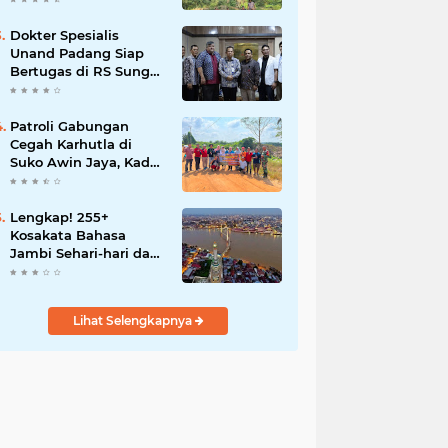
Dokter Spesialis
Unand Padang Siap
Bertugas di RS Sungai
Bahar, Bupati BBS
Apresiasi`
Patroli Gabungan
Cegah Karhutla di
Suko Awin Jaya, Kades
Idawati Gandeng PT
BBB-S, TNI dan BPD
Lengkap! 255+
Kosakata Bahasa
Jambi Sehari-hari dan
Artinya
Lihat Selengkapnya