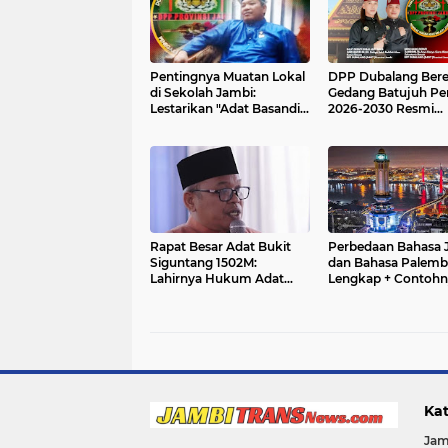
Pentingnya Muatan Lokal
DPP Dubalang Ber
di Sekolah Jambi:
Gedang Batujuh Pe
Lestarikan "Adat Basandi
2026-2030 Resmi
Syarak, Syarak Basandi
Dikukuhkan di Hari
Kitabullah"
Basendi Syarak ke-
Rapat Besar Adat Bukit
Perbedaan Bahasa 
Siguntang 1502M:
dan Bahasa Palem
Lahirnya Hukum Adat
Lengkap + Contohn
Basendi Syarak di Jambi
Kat
Jam