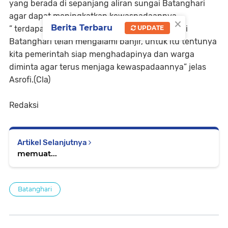
yang berada di sepanjang aliran sungai Batanghari
agar dapat meningkatkan kewaspadaannya.
×
Berita Terbaru
” terdapat spot spot di sepanjang aliran sungai
UPDATE
Batanghari telah mengalami banjir, untuk itu tentunya
kita pemerintah siap menghadapinya dan warga
diminta agar terus menjaga kewaspadaannya” jelas
Asrofi.(Cla)
Redaksi
Artikel Selanjutnya
memuat...
Batanghari