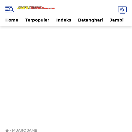
Home
Terpopuler
Indeks
Batanghari
Jambi
›
MUARO JAMBI