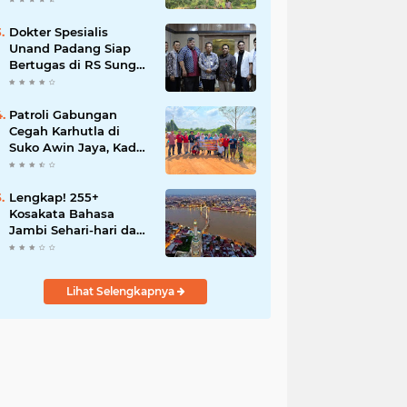
Dokter Spesialis
Unand Padang Siap
Bertugas di RS Sungai
Bahar, Bupati BBS
Apresiasi`
Patroli Gabungan
Cegah Karhutla di
Suko Awin Jaya, Kades
Idawati Gandeng PT
BBB-S, TNI dan BPD
Lengkap! 255+
Kosakata Bahasa
Jambi Sehari-hari dan
Artinya
Lihat Selengkapnya