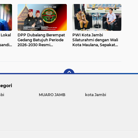
Digelar di Muaro Jambi
 Lokal
DPP Dubalang Berempat
PWI Kota Jambi
Gedang Batujuh Periode
Silaturahmi dengan Wali
sandi
2026-2030 Resmi
Kota Maulana, Sepakat
andi
Dikukuhkan di Hari Adat
Perkuat Sinergi Pers dan
Basendi Syarak ke- 524
Pemkot
egori
bi
MUARO JAMB
kota Jambi