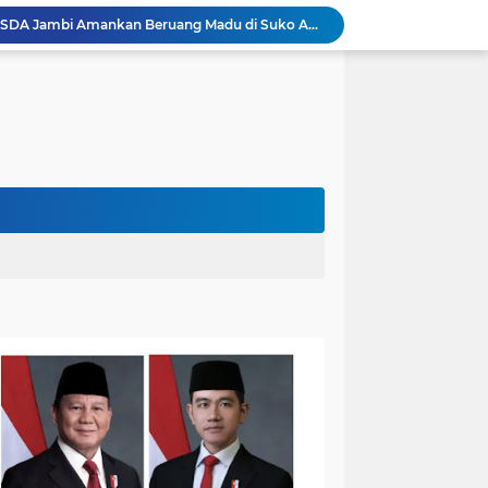
Akhirnya Dievakuasi! BKSDA Jambi Amankan Beruang Madu di Suko Awin Jaya
Penampakan Beruang di Suko Awin Jaya, Kades Idawati: Sudah Lapor BKSDA Jambi
Heboh Beruang di KM 61, Kades Idawati Bersama Warga dan BPD Turun Langsung ke Lokasi
n Program BERBAKTI di HUT Desa Mingkung Jaya
Bikin Resah: Petugas Damkar Sungai Bahar Amankan Sarang Tawon di Pemukiman Warga
Dokter Spesialis Unand Padang Siap Bertugas di RS Sungai Bahar, Bupati BBS Apresiasi`
DPRD Muaro Jambi Dorong Pemkab Kaji Ulang Rencana Pinjaman Rp200 Miliar`
Kapolres Muaro Jambi Dorong Penyelesaian Permasalahan PT SATU Melalui Dialog dan Kepastian Hukum
Warga Panca Bakti Lega, Cincin Nyangkut di Jari Berhasil Dilepas Damkar Sungai Bahar`
Kapolres Muaro Jambi Turun Langsung Cek Penanganan Karhutla Sungai Gelam , Kita Lakukan Langkah Penegakkan Hukum