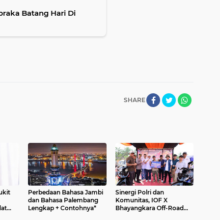
braka Batang Hari Di
SHARE
ukit
Perbedaan Bahasa Jambi
Sinergi Polri dan
dan Bahasa Palembang
Komunitas, IOF X
at
Lengkap + Contohnya*
Bhayangkara Off-Road
Jambi
Challenge 2026 Sukses