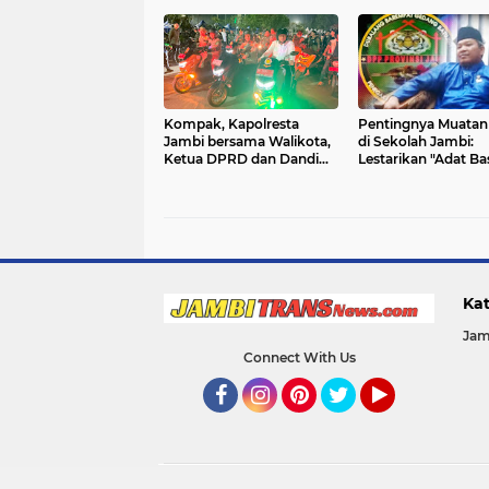
Kompak, Kapolresta
Pentingnya Muatan
Jambi bersama Walikota,
di Sekolah Jambi:
Ketua DPRD dan Dandim
Lestarikan "Adat Ba
0415 Jambi Patroli
Syarak, Syarak Bas
Gabungan Pastikan
Kitabullah"
Keamanan Masyarakat
Kat
Jam
Connect With Us
Facebook
Instagram
Pinterest
Twitter
YouTube