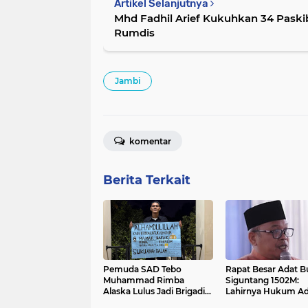
Artikel Selanjutnya
Mhd Fadhil Arief Kukuhkan 34 Paski
Rumdis
Jambi
komentar
Berita Terkait
Pemuda SAD Tebo
Rapat Besar Adat B
Muhammad Rimba
Siguntang 1502M:
Alaska Lulus Jadi Brigadir
Lahirnya Hukum Ad
Polri 2026
Basendi Syarak di 