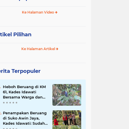
Ke Halaman Video
tikel Pilihan
Ke Halaman Artikel
rita Terpopuler
Heboh Beruang di KM
61, Kades Idawati
Bersama Warga dan
BPD Turun Langsung
ke Lokasi
Penampakan Beruang
di Suko Awin Jaya,
Kades Idawati: Sudah
Lapor BKSDA Jambi