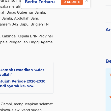
×
 Purwanto menghadiri
Berita Terbaru
UPDATE
saka merah putih tingkat
mah Dinas Gubernur Jambi.
 Jambi, Abdullah Sani,
Danrem 042 Gapu, Brigjen TNI
Ar
, Kabinda, Kepala BNN Provinsi
epala Pengadilan Tinggi Agama
Be
Jambi: Lestarikan "Adat
bullah"
ujuh Periode 2026-2030
ndi Syarak ke- 524
i Jambi, mengucapkan selamat
 siswa-siswi yang sudah