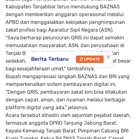
Kabupaten Tanjabbar terus mendukung BAZNAS
dengan memberikan anggaran operasional melalui
APBD dan menggalakkan kebijakan penghimpunan
zakat profesi bagi Aparatur Sipil Negara (ASN).
"Saya berharap peluncuran QRIS ini dapat semakin
memudahkan masyarakat, ASN, dan perusahaan di
Tanjab Barat untuk menunaikan zakat, infak, dan
×
Berita Terbaru
UPDATE
sedekah. Semoga sinergi ini membawa manfaat besar
bagi kesejahteraan umat," tambahnya.
Bupati mengapresiasi langkah BAZNAS dan BRI yang
memperkenalkan sistem pembayaran digital ini.
"Dengan QRIS, pembayaran zakat kini bisa dilakukan
dengan cepat, aman, dan nyaman melalui berbagai
platform digital yang ada," jelasnya.
Acara tersebut dihadiri oleh sejumlah pejabat daerah,
termasuk anggota DPRD Tanjung Jabung Barat,
Kepala Kemenag Tanjab Barat, Pimpinan Cabang BRI
Kuala Tungkal, Ketua BAZNAS Tanjab Barat, Camat