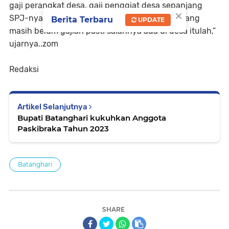
gaji perangkat desa, gaji penggiat desa sepanjang
×
SPJ-nya sudah, ajukan saja. Kalau ada desa yang
Berita Terbaru
UPDATE
masih belum gajian pasti salahnya ada di desa itulah,”
ujarnya..zom
Redaksi
Artikel Selanjutnya
Bupati Batanghari kukuhkan Anggota
Paskibraka Tahun 2023
Batanghari
SHARE