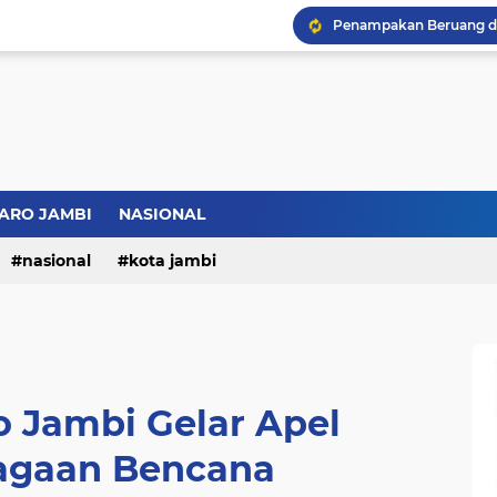
Bupati BBS Perkenalka
ARO JAMBI
NASIONAL
nasional
kota jambi
o Jambi Gelar Apel
iagaan Bencana