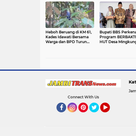
Heboh Beruang di KM 61,
Bupati BBS Perken
Kades Idawati Bersama
Program BERBAKTI
Warga dan BPD Turun
HUT Desa Mingkung
Langsung ke Lokasi
Kat
Jam
Connect With Us
Facebook
Instagram
Pinterest
Twitter
YouTube