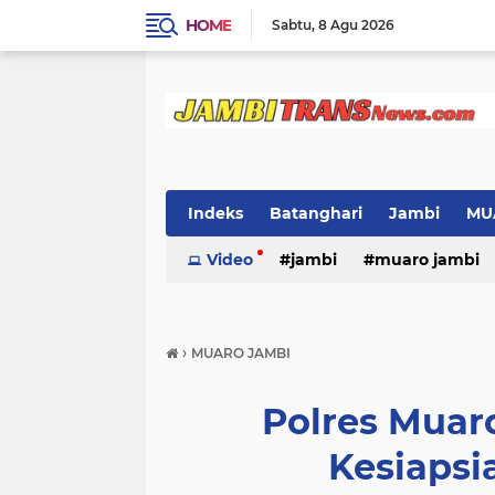
HOME
Sabtu
8 Agu 2026
Indeks
Batanghari
Jambi
MU
Video
jambi
muaro jambi
›
MUARO JAMBI
Polres Muar
Kesiaps