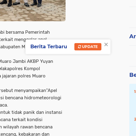
mbi bersama Pemerintah
Ar
terkait menggelar apel
×
Berita Terbaru
Kabupaten Muaro Jambi,
UPDATE
s Muaro Jambi AKBP Yuyan
h Wakapolres Kompol
Be
a jajaran polres Muaro
ersebut menyampaikan"Apel
ensi bencana hidrometeorologi
aca.
tuk tidak panik dan instansi
cana terkait kondisi
m wilayah rawan bencana
 kencang, kebakaran dan