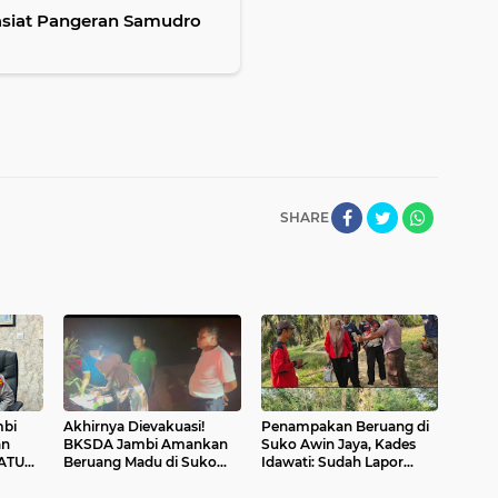
asiat Pangeran Samudro
SHARE
mbi
Akhirnya Dievakuasi!
Penampakan Beruang di
an
BKSDA Jambi Amankan
Suko Awin Jaya, Kades
SATU
Beruang Madu di Suko
Idawati: Sudah Lapor
Awin Jaya
BKSDA Jambi