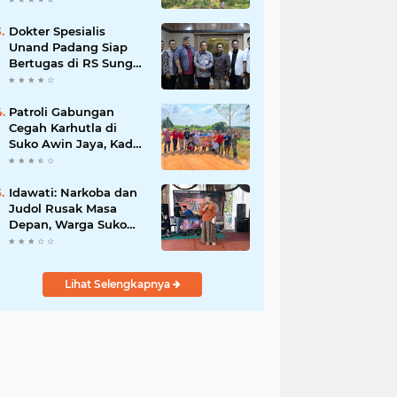
Dokter Spesialis
Unand Padang Siap
Bertugas di RS Sungai
Bahar, Bupati BBS
Apresiasi`
Patroli Gabungan
Cegah Karhutla di
Suko Awin Jaya, Kades
Idawati Gandeng PT
BBB-S, TNI dan BPD
Idawati: Narkoba dan
Judol Rusak Masa
Depan, Warga Suko
Awin Jaya Diminta
Waspada
Lihat Selengkapnya