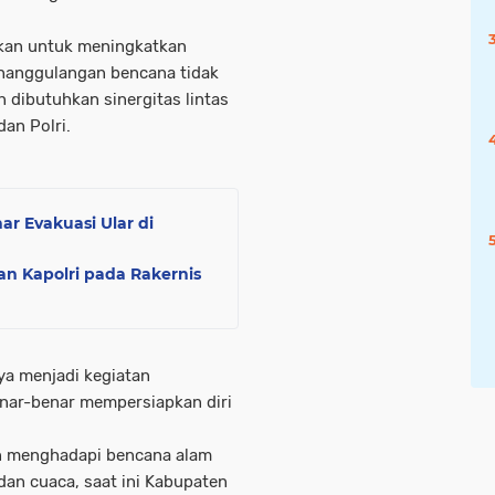
"
ukan untuk meningkatkan
enanggulangan bencana tidak
n dibutuhkan sinergitas lintas
dan Polri.
r Evakuasi Ular di
n Kapolri pada Rakernis
ya menjadi kegiatan
enar-benar mempersiapkan diri
in menghadapi bencana alam
an cuaca, saat ini Kabupaten