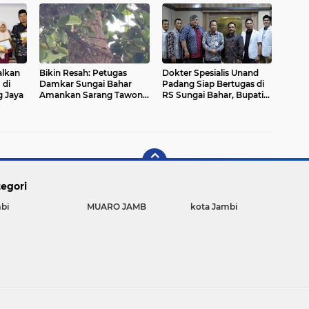
alkan
Bikin Resah: Petugas
Dokter Spesialis Unand
 di
Damkar Sungai Bahar
Padang Siap Bertugas di
 Jaya
Amankan Sarang Tawon
RS Sungai Bahar, Bupati
di Pemukiman Warga
BBS Apresiasi`
egori
bi
MUARO JAMB
kota Jambi
Copyright ©
2026 JAMBI TRANS NEWS