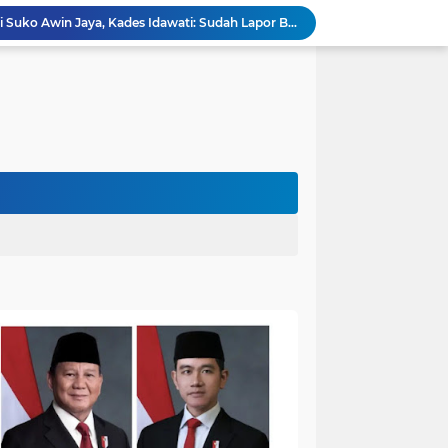
Penampakan Beruang di Suko Awin Jaya, Kades Idawati: Sudah Lapor BKSDA Jambi
Heboh Beruang di KM 61, Kades Idawati Bersama Warga dan BPD Turun Langsung ke Lokasi
n Program BERBAKTI di HUT Desa Mingkung Jaya
Bikin Resah: Petugas Damkar Sungai Bahar Amankan Sarang Tawon di Pemukiman Warga
Dokter Spesialis Unand Padang Siap Bertugas di RS Sungai Bahar, Bupati BBS Apresiasi`
DPRD Muaro Jambi Dorong Pemkab Kaji Ulang Rencana Pinjaman Rp200 Miliar`
Kapolres Muaro Jambi Dorong Penyelesaian Permasalahan PT SATU Melalui Dialog dan Kepastian Hukum
Warga Panca Bakti Lega, Cincin Nyangkut di Jari Berhasil Dilepas Damkar Sungai Bahar`
Viral,Buaya Muncul di Sungai Batanghari Pulau Kayu Aro, Sekdes: Lokasi di RT 07`
Akhirnya Dievakuasi! BKSDA Jambi Amankan Beruang Madu di Suko Awin Jaya