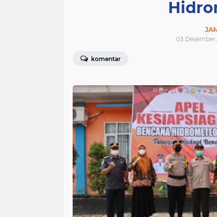
Hidro
JA
03 Desember, 
komentar