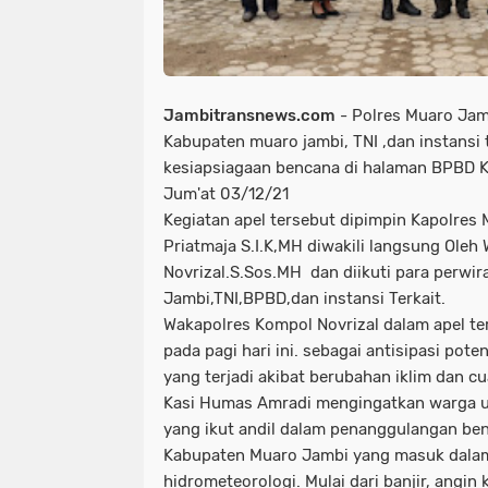
Jambitransnews.com
- Polres Muaro Ja
Kabupaten muaro jambi, TNI ,dan instansi 
kesiapsiagaan bencana di halaman BPBD 
Jum'at 03/12/21
Kegiatan apel tersebut dipimpin Kapolre
Priatmaja S.I.K,MH diwakili langsung Ole
Novrizal.S.Sos.MH dan diikuti para perwir
Jambi,TNI,BPBD,dan instansi Terkait.
Wakapolres Kompol Novrizal dalam apel t
pada pagi hari ini. sebagai antisipasi pot
yang terjadi akibat berubahan iklim dan cu
Kasi Humas Amradi mengingatkan warga un
yang ikut andil dalam penanggulangan ben
Kabupaten Muaro Jambi yang masuk dala
hidrometeorologi. Mulai dari banjir, angin