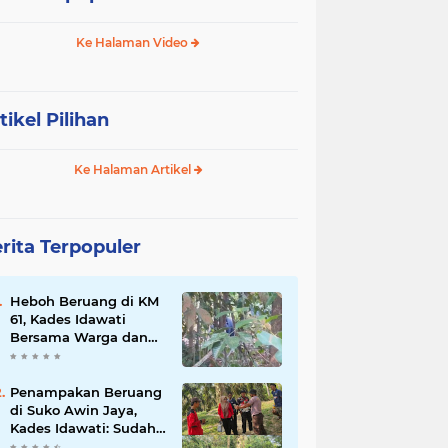
Ke Halaman Video
tikel Pilihan
Ke Halaman Artikel
rita Terpopuler
Heboh Beruang di KM
61, Kades Idawati
Bersama Warga dan
BPD Turun Langsung
ke Lokasi
Penampakan Beruang
di Suko Awin Jaya,
Kades Idawati: Sudah
Lapor BKSDA Jambi