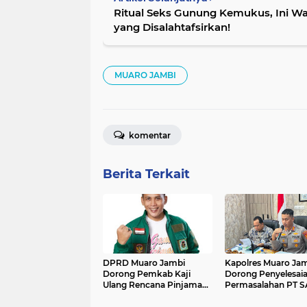
Ritual Seks Gunung Kemukus, Ini W
yang Disalahtafsirkan!
MUARO JAMBI
komentar
Berita Terkait
DPRD Muaro Jambi
Kapolres Muaro Ja
Dorong Pemkab Kaji
Dorong Penyelesai
Ulang Rencana Pinjaman
Permasalahan PT 
Rp200 Miliar`
Melalui Dialog dan
Kepastian Hukum